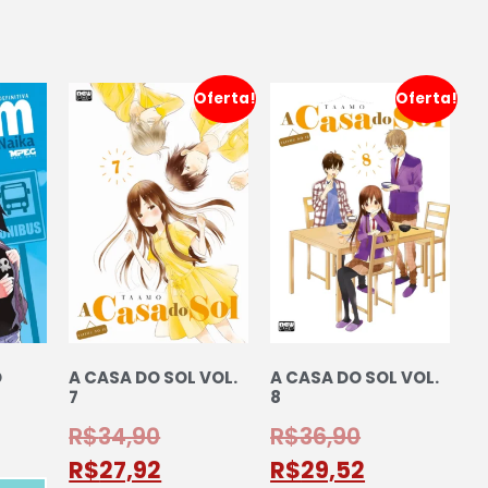
Oferta!
Oferta!
O
A CASA DO SOL VOL.
A CASA DO SOL VOL.
7
8
R$
34,90
R$
36,90
R$
27,92
R$
29,52