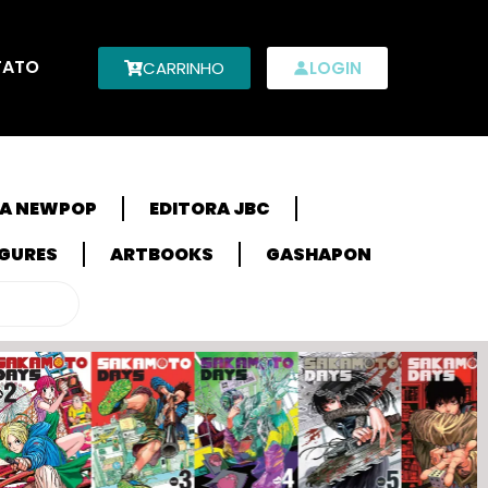
TATO
CARRINHO
LOGIN
RA NEWPOP
EDITORA JBC
IGURES
ARTBOOKS
GASHAPON