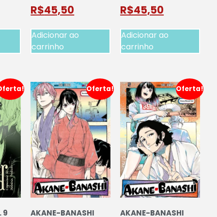
R$
45,50
R$
45,50
Adicionar ao
Adicionar ao
carrinho
carrinho
Oferta!
Oferta!
Oferta!
 9
AKANE-BANASHI
AKANE-BANASHI