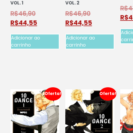
VOL. 1
VOL. 2
R$
4
R$
46,90
R$
46,90
R$
4
R$
44,55
R$
44,55
Adici
Adicionar ao
Adicionar ao
carr
carrinho
carrinho
Oferta!
Oferta!