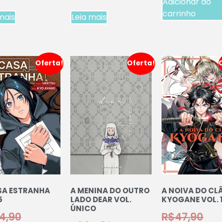
Adicionar ao
carrinho
mais
Leia mais
Oferta!
Oferta!
SA ESTRANHA
A MENINA DO OUTRO
A NOIVA DO CL
5
LADO DEAR VOL.
KYOGANE VOL. 
ÚNICO
4,90
R$
47,90