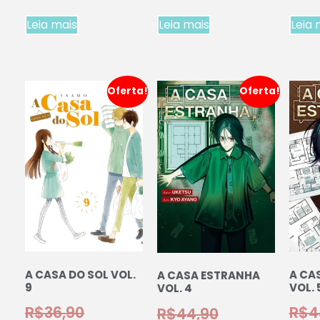
Leia mais
Leia mais
Leia 
Oferta!
Oferta!
A CASA DO SOL VOL.
A CA
A CASA ESTRANHA
9
VOL. 
VOL. 4
R$
36,90
R$
4
R$
44,90