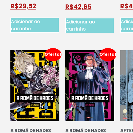
R$
29,52
R$
4
R$
42,65
Adicionar ao
Adici
Adicionar ao
carrinho
carr
carrinho
Oferta!
Oferta!
A ROMÃ DE HADES
A ROMÃ DE HADES
AFTER