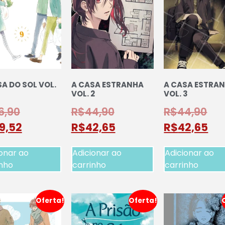
A DO SOL VOL.
A CASA ESTRANHA
A CASA ESTRA
VOL. 2
VOL. 3
6,90
R$
44,90
R$
44,90
9,52
R$
42,65
R$
42,65
onar ao
Adicionar ao
Adicionar ao
inho
carrinho
carrinho
Oferta!
Oferta!