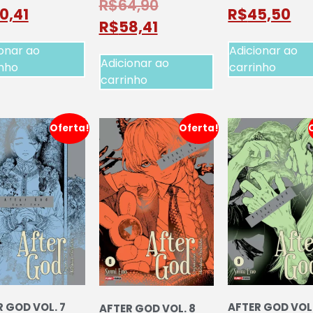
R$
64,90
0,41
R$
45,50
R$
58,41
onar ao
Adicionar ao
Adicionar ao
inho
carrinho
carrinho
Oferta!
Oferta!
 GOD VOL. 7
AFTER GOD VOL.
AFTER GOD VOL. 8