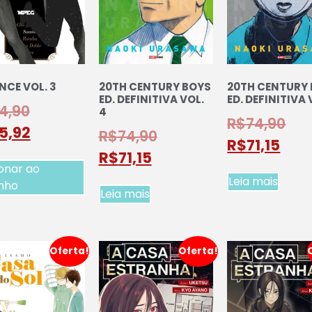
NCE VOL. 3
20TH CENTURY BOYS
20TH CENTURY
ED. DEFINITIVA VOL.
ED. DEFINITIVA 
4,90
4
R$
74,90
5,92
R$
74,90
R$
71,15
R$
71,15
onar ao
Leia mais
inho
Leia mais
Oferta!
Oferta!