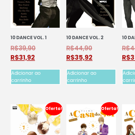
10 DANCE VOL. 1
10 DANCE VOL. 2
10 DA
R$
39,90
R$
44,90
R$
4
R$
31,92
R$
35,92
R$
3
Adicionar ao
Adicionar ao
Adici
carrinho
carrinho
carr
Oferta!
Oferta!