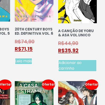
 BOYS
20TH CENTURY BOYS
A CANÇÃO DE YORU
VOL. 5
ED. DEFINITIVA VOL. 6
& ASA VOL.UNICO
R$
74,90
R$
44,90
R$
71,15
R$
35,92
Leia mais
Adicionar ao
carrinho
Oferta!
Oferta!
Oferta!