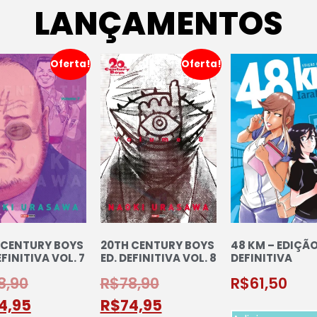
LANÇAMENTOS
Oferta!
Oferta!
 CENTURY BOYS
20TH CENTURY BOYS
48 KM – EDIÇÃ
EFINITIVA VOL. 7
ED. DEFINITIVA VOL. 8
DEFINITIVA
8,90
R$
78,90
R$
61,50
4,95
R$
74,95