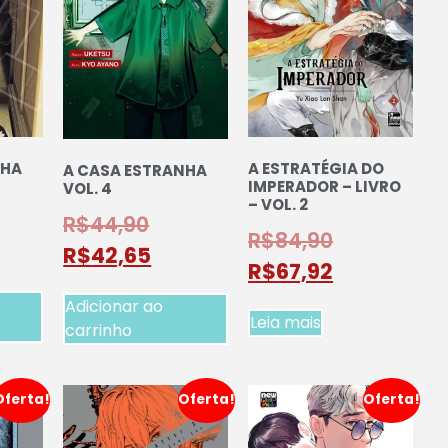
NHA
A ESTRATÉGIA DO
A CASA ESTRANHA
IMPERADOR – LIVRO
VOL. 4
– VOL. 2
R$
44,90
R$
84,90
R$
42,65
R$
67,92
Adicionar ao
Leia mais
carrinho
Oferta!
Oferta!
Oferta!