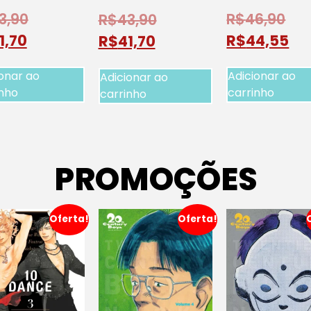
3,90
R$
46,90
R$
43,90
1,70
R$
44,55
R$
41,70
onar ao
Adicionar ao
Adicionar ao
inho
carrinho
carrinho
PROMOÇÕES
Oferta!
Oferta!