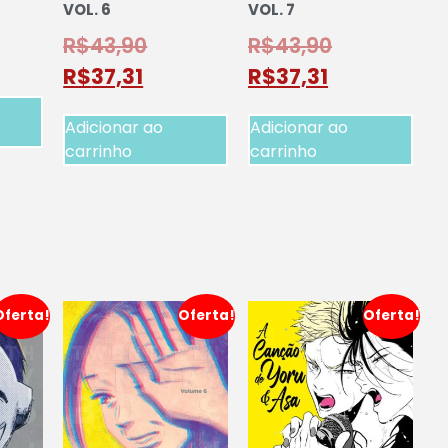
VOL. 6
VOL. 7
R$
43,90
R$
43,90
R$
37,31
R$
37,31
Adicionar ao
Adicionar ao
carrinho
carrinho
Oferta!
Oferta!
Oferta!