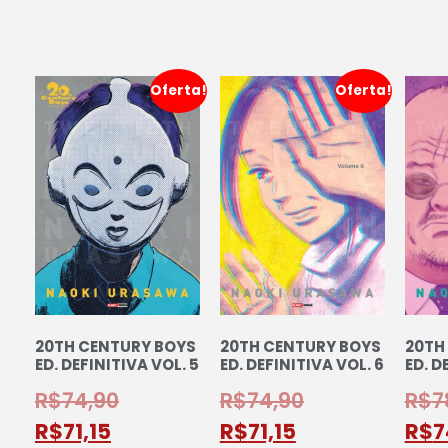
Oferta!
Oferta!
20TH CENTURY BOYS
20TH CENTURY BOYS
20TH
ED. DEFINITIVA VOL. 5
ED. DEFINITIVA VOL. 6
ED. D
R$
74,90
R$
74,90
R$
7
R$
71,15
R$
71,15
R$
7