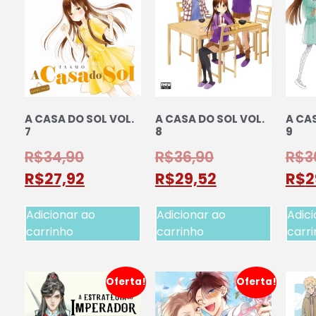
A CASA DO SOL VOL.
A CASA DO SOL VOL.
A CAS
7
8
9
R$
34,90
R$
36,90
R$
3
R$
27,92
R$
29,52
R$
2
Adicionar ao
Adicionar ao
Adici
carrinho
carrinho
carr
Oferta!
Oferta!