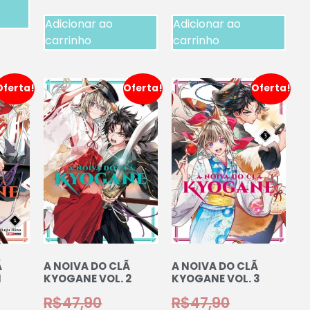
Adicionar ao
Adicionar ao
carrinho
carrinho
Oferta!
Oferta!
Oferta!
Ã
A NOIVA DO CLÃ
A NOIVA DO CLÃ
1
KYOGANE VOL. 2
KYOGANE VOL. 3
R$
47,90
R$
47,90