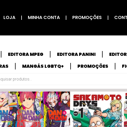
LOJA
MINHA CONTA
PROMOÇÕES
CON
EDITORA MPEG
EDITORA PANINI
EDITO
RAS
MANGÁS LGBTQ+
PROMOÇÕES
F