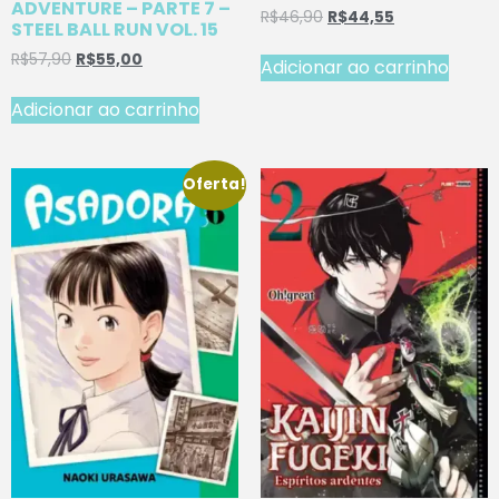
ADVENTURE – PARTE 7 –
R$
46,90
R$
44,55
STEEL BALL RUN VOL. 15
R$
57,90
R$
55,00
Adicionar ao carrinho
Adicionar ao carrinho
Oferta!