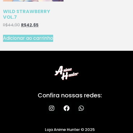
WILD STRAWBERRY
VOL.7
R$
44,90
R$
42,65
Adicionar ao carrinho
Confira nossas redes:
Loja Anime Hunter © 2025