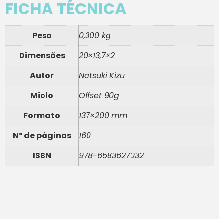
FICHA TÉCNICA
Peso
0,300 kg
Dimensões
20×13,7×2
Autor
Natsuki Kizu
Miolo
Offset 90g
Formato
137×200 mm
Nº de páginas
160
ISBN
978-6583627032