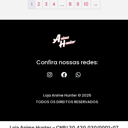
2
3
4
8
9
10
→
1
…
Confira nossas redes:
Loja Anime Hunter © 2025
TODOS OS DIREITOS RESERVADOS.
Loja Anime Hunter – CNPJ 30.430.030/0001-07