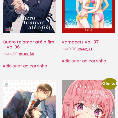
Quero te amar até o fim
Vampeerz Vol. 07
– Vol 06
R$
49,90
R$
42,71
R$
44,90
R$
42,65
Adicionar ao carrinho
Adicionar ao carrinho
Oferta!