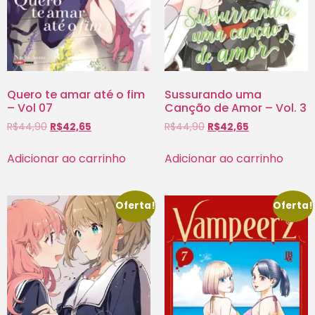
Quero te amar até o fim
Sussurando uma
– Vol 07
Canção de Amor – Vol. 3
R$
44,90
R$
42,65
R$
44,90
R$
42,65
Adicionar ao carrinho
Adicionar ao carrinho
Oferta!
Oferta!