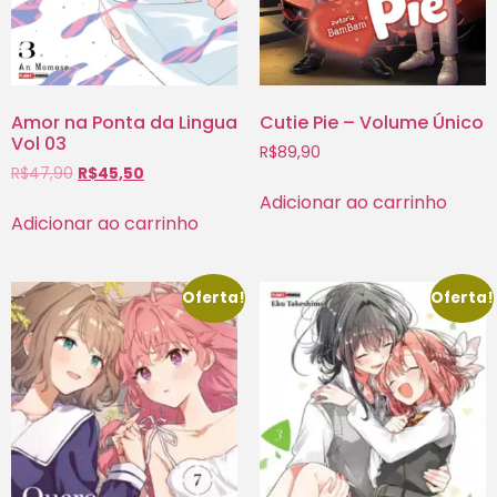
Amor na Ponta da Lingua
Cutie Pie – Volume Único
Vol 03
R$
89,90
R$
47,90
R$
45,50
Adicionar ao carrinho
Adicionar ao carrinho
Oferta!
Oferta!