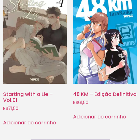
Starting with a Lie –
48 KM – Edição Definitiva
Vol.01
R$
61,50
R$
71,50
Adicionar ao carrinho
Adicionar ao carrinho