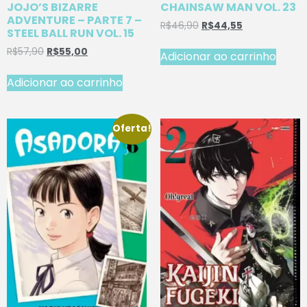
JOJO’S BIZARRE
CHAINSAW MAN VOL. 23
ADVENTURE – PARTE 7 –
R$
46,90
R$
44,55
STEEL BALL RUN VOL. 15
R$
57,90
R$
55,00
Adicionar ao carrinho
Adicionar ao carrinho
Oferta!