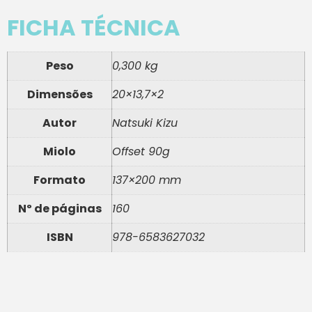
FICHA TÉCNICA
Peso
0,300 kg
Dimensões
20×13,7×2
Autor
Natsuki Kizu
Miolo
Offset 90g
Formato
137×200 mm
Nº de páginas
160
ISBN
978-6583627032