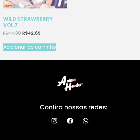
WILD STRAWBERRY
VOL.7
R$
44,90
R$
42,65
Adicionar ao carrinho
Confira nossas redes: