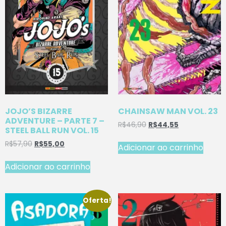
JOJO’S BIZARRE
CHAINSAW MAN VOL. 23
ADVENTURE – PARTE 7 –
R$
46,90
R$
44,55
STEEL BALL RUN VOL. 15
R$
57,90
R$
55,00
Adicionar ao carrinho
Adicionar ao carrinho
Oferta!