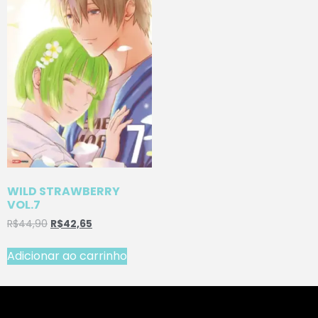
WILD STRAWBERRY
VOL.7
R$
44,90
R$
42,65
Adicionar ao carrinho