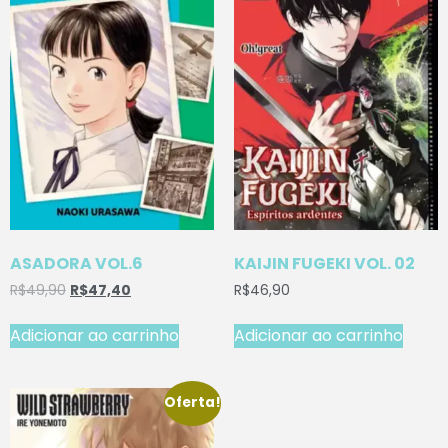
ASADORA VOL.6
KAIJIN FUGEKI VOL. 02
R$
49,90
R$
47,40
R$
46,90
Adicionar ao carrinho
Adicionar ao carrinho
Oferta!