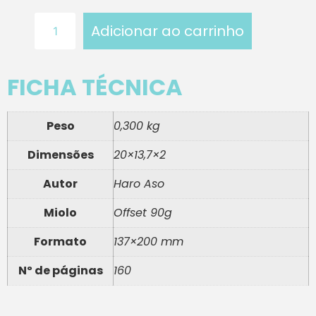
Adicionar ao carrinho
FICHA TÉCNICA
Peso
0,300 kg
Dimensões
20×13,7×2
Autor
Haro Aso
Miolo
Offset 90g
Formato
137×200 mm
Nº de páginas
160