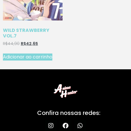
WILD STRAWBERRY
VOL.7
R$
44,90
R$
42,65
Adicionar ao carrinho
Confira nossas redes: