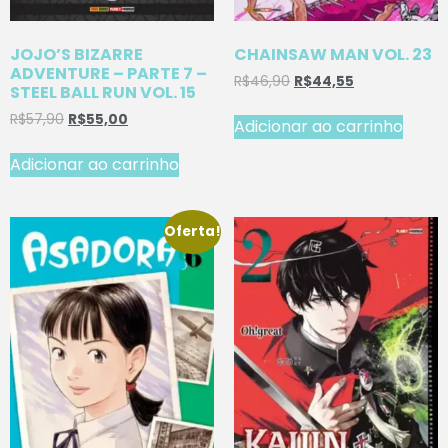
JOJO’S BIZARRE
CHAINSAW MAN VOL. 23
ADVENTURE – PARTE 7 –
R$
46,90
R$
44,55
STEEL BALL RUN VOL. 15
R$
57,90
R$
55,00
Adicionar ao carrinho
Adicionar ao carrinho
Oferta!