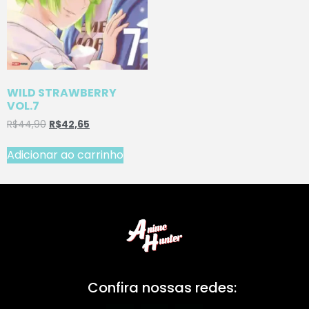
WILD STRAWBERRY
VOL.7
R$
44,90
R$
42,65
Adicionar ao carrinho
Confira nossas redes: