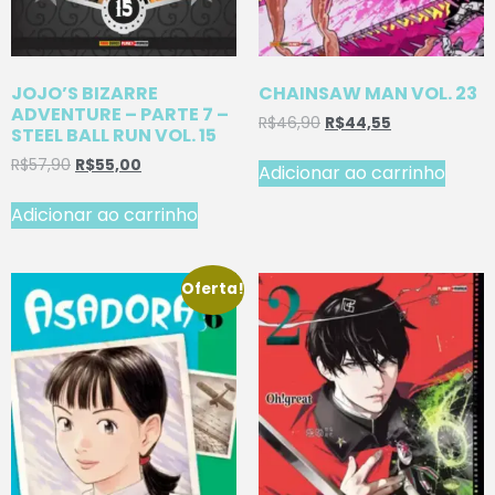
JOJO’S BIZARRE
CHAINSAW MAN VOL. 23
ADVENTURE – PARTE 7 –
R$
46,90
R$
44,55
STEEL BALL RUN VOL. 15
R$
57,90
R$
55,00
Adicionar ao carrinho
Adicionar ao carrinho
Oferta!