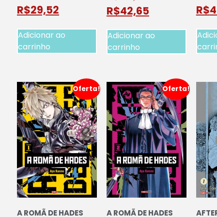
R$
29,52
R$
4
R$
42,65
Adicionar ao
Adici
Adicionar ao
carrinho
carr
carrinho
Oferta!
Oferta!
A ROMÃ DE HADES
A ROMÃ DE HADES
AFTER