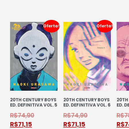
Oferta!
Oferta!
20TH CENTURY BOYS
20TH CENTURY BOYS
20TH
ED. DEFINITIVA VOL. 5
ED. DEFINITIVA VOL. 6
ED. D
R$
74,90
R$
74,90
R$
7
R$
71,15
R$
71,15
R$
7