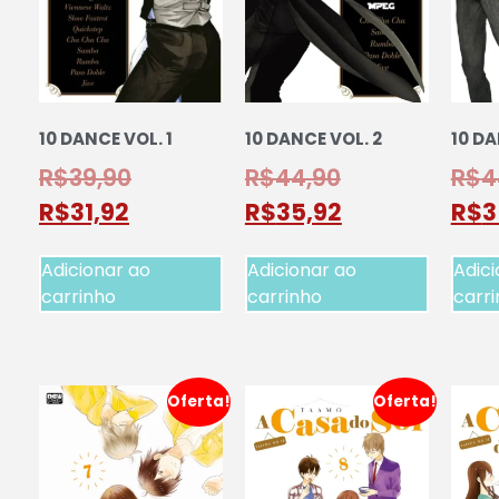
10 DANCE VOL. 1
10 DANCE VOL. 2
10 DA
R$
39,90
R$
44,90
R$
4
R$
31,92
R$
35,92
R$
3
Adicionar ao
Adicionar ao
Adici
carrinho
carrinho
carr
Oferta!
Oferta!