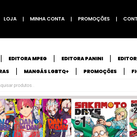
LOJA
MINHA CONTA
PROMOÇÕES
CON
EDITORA MPEG
EDITORA PANINI
EDITO
RAS
MANGÁS LGBTQ+
PROMOÇÕES
F