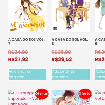
A CASA DO SOL VOL.
A CASA DO SOL VOL.
A CAS
7
8
9
R$
34,90
R$
36,90
R$
3
R$
27,92
R$
29,52
R$
2
Adicionar ao
Adicionar ao
Adici
carrinho
carrinho
carr
Oferta!
Oferta!