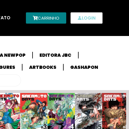
TATO
CARRINHO
LOGIN
RA NEWPOP
EDITORA JBC
IGURES
ARTBOOKS
GASHAPON