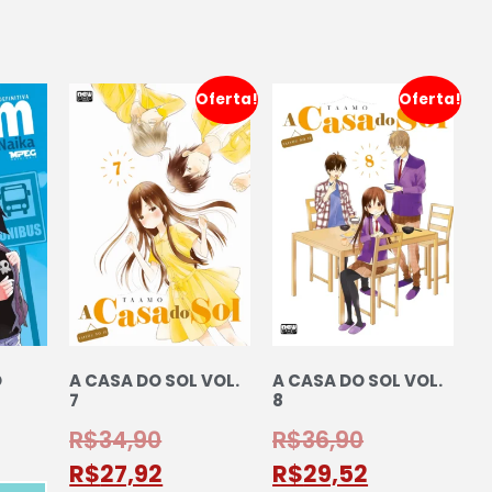
Oferta!
Oferta!
O
A CASA DO SOL VOL.
A CASA DO SOL VOL.
7
8
R$
34,90
R$
36,90
R$
27,92
R$
29,52