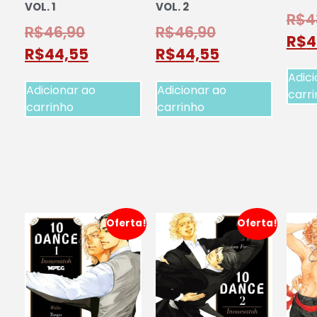
VOL. 1
VOL. 2
R$
4
R$
46,90
R$
46,90
R$
4
R$
44,55
R$
44,55
Adici
Adicionar ao
Adicionar ao
carr
carrinho
carrinho
Oferta!
Oferta!