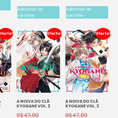
Adicionar ao
Adicionar ao
carrinho
carrinho
Oferta!
Oferta!
Oferta!
Ã
A NOIVA DO CLÃ
A NOIVA DO CLÃ
1
KYOGANE VOL. 2
KYOGANE VOL. 3
R$
47,90
R$
47,90