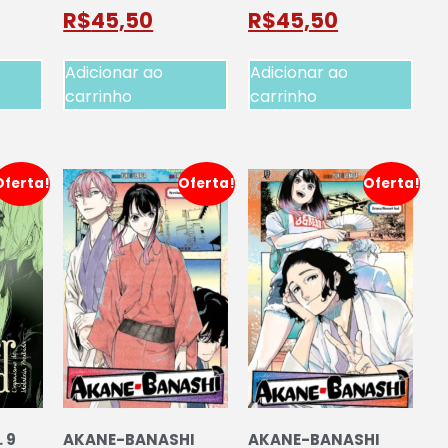
R$
45,50
R$
45,50
Adicionar ao
Adicionar ao
carrinho
carrinho
Oferta!
Oferta!
Oferta!
 9
AKANE-BANASHI
AKANE-BANASHI