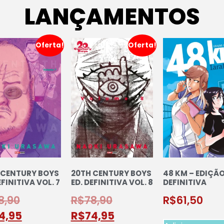
LANÇAMENTOS
Oferta!
Oferta!
 CENTURY BOYS
20TH CENTURY BOYS
48 KM – EDIÇÃ
EFINITIVA VOL. 7
ED. DEFINITIVA VOL. 8
DEFINITIVA
8,90
R$
78,90
R$
61,50
4,95
R$
74,95