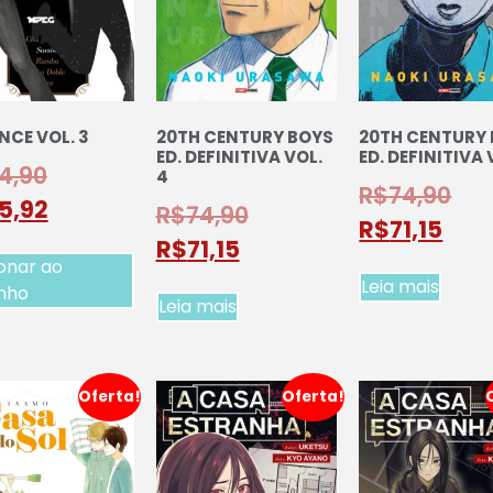
NCE VOL. 3
20TH CENTURY BOYS
20TH CENTURY
ED. DEFINITIVA VOL.
ED. DEFINITIVA 
4,90
4
R$
74,90
5,92
R$
74,90
R$
71,15
R$
71,15
onar ao
Leia mais
inho
Leia mais
Oferta!
Oferta!