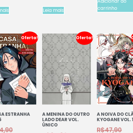
Adicionar ao
carrinho
mais
Leia mais
Oferta!
Oferta!
SA ESTRANHA
A MENINA DO OUTRO
A NOIVA DO CL
5
LADO DEAR VOL.
KYOGANE VOL. 
ÚNICO
4,90
R$
47,90