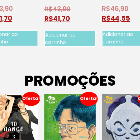
3,90
R$
46,90
R$
43,90
1,70
R$
44,55
R$
41,70
onar ao
Adicionar ao
Adicionar ao
inho
carrinho
carrinho
PROMOÇÕES
Oferta!
Oferta!