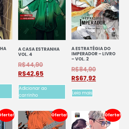
NHA
A ESTRATÉGIA DO
A CASA ESTRANHA
IMPERADOR – LIVRO
VOL. 4
– VOL. 2
R$
44,90
R$
84,90
R$
42,65
R$
67,92
Adicionar ao
Leia mais
carrinho
Oferta!
Oferta!
Oferta!