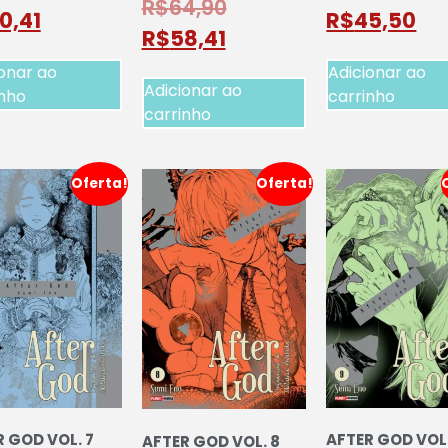
R$
64,90
0,41
R$
45,50
R$
58,41
onar ao
Adicionar ao
Adicionar ao
inho
carrinho
carrinho
Oferta!
Oferta!
 GOD VOL. 7
AFTER GOD VOL.
AFTER GOD VOL. 8