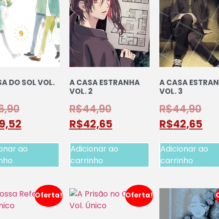
A DO SOL VOL.
A CASA ESTRANHA
A CASA ESTRA
VOL. 2
VOL. 3
6,90
R$
44,90
R$
44,90
9,52
R$
42,65
R$
42,65
onar ao
Adicionar ao
Adicionar ao
inho
carrinho
carrinho
Oferta!
Oferta!