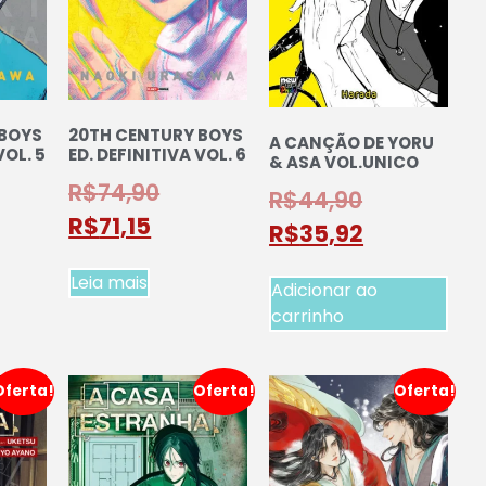
 BOYS
20TH CENTURY BOYS
A CANÇÃO DE YORU
VOL. 5
ED. DEFINITIVA VOL. 6
& ASA VOL.UNICO
R$
74,90
R$
44,90
R$
71,15
R$
35,92
Leia mais
Adicionar ao
carrinho
Oferta!
Oferta!
Oferta!