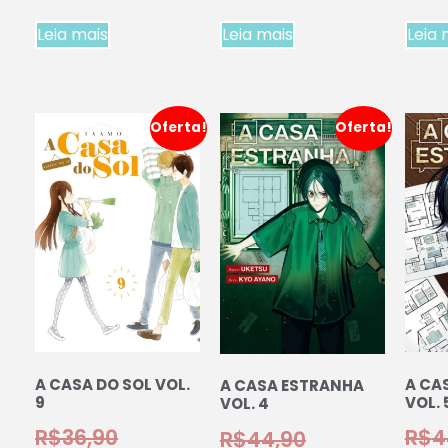
Leia mais
Leia mais
Leia 
Oferta!
Oferta!
A CASA DO SOL VOL.
A CA
A CASA ESTRANHA
9
VOL. 
VOL. 4
R$
36,90
R$
4
R$
44,90