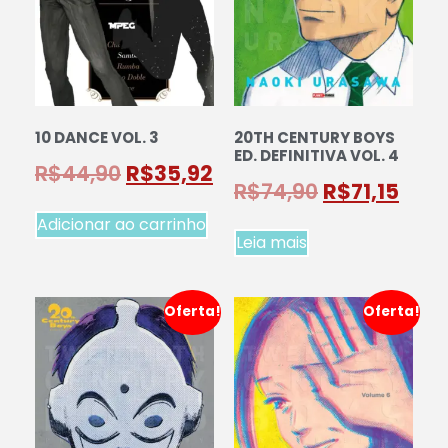
10 DANCE VOL. 3
20TH CENTURY BOYS
ED. DEFINITIVA VOL. 4
R$
44,90
R$
35,92
R$
74,90
R$
71,15
Adicionar ao carrinho
Leia mais
Oferta!
Oferta!