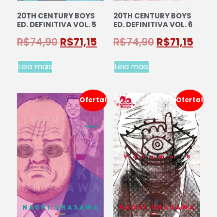
20TH CENTURY BOYS
20TH CENTURY BOYS
ED. DEFINITIVA VOL. 5
ED. DEFINITIVA VOL. 6
R$
74,90
R$
71,15
R$
74,90
R$
71,15
Leia mais
Leia mais
Oferta!
Oferta!