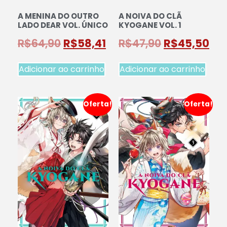
A MENINA DO OUTRO
A NOIVA DO CLÃ
LADO DEAR VOL. ÚNICO
KYOGANE VOL. 1
R$
64,90
R$
58,41
R$
47,90
R$
45,50
Adicionar ao carrinho
Adicionar ao carrinho
Oferta!
Oferta!