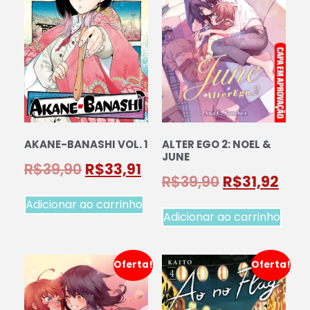
AKANE-BANASHI VOL. 1
ALTER EGO 2: NOEL &
JUNE
R$
39,90
R$
33,91
R$
39,90
R$
31,92
Adicionar ao carrinho
Adicionar ao carrinho
Oferta!
Oferta!