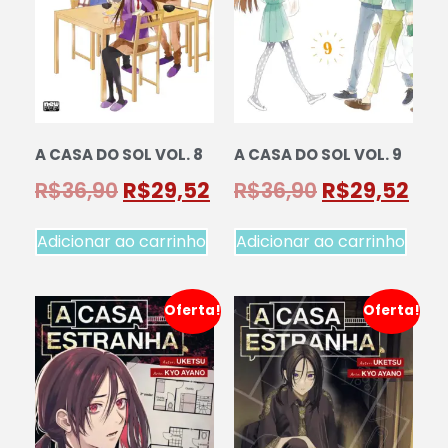
A CASA DO SOL VOL. 8
A CASA DO SOL VOL. 9
R$
36,90
R$
29,52
R$
36,90
R$
29,52
Adicionar ao carrinho
Adicionar ao carrinho
Oferta!
Oferta!