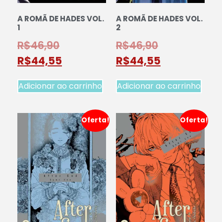
A ROMÃ DE HADES VOL.
A ROMÃ DE HADES VOL.
1
2
R$
46,90
R$
46,90
R$
44,55
R$
44,55
Adicionar ao carrinho
Adicionar ao carrinho
Oferta!
Oferta!