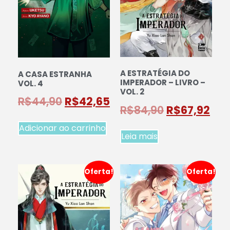
A ESTRATÉGIA DO
A CASA ESTRANHA
IMPERADOR – LIVRO –
VOL. 4
VOL. 2
R$
44,90
R$
42,65
R$
84,90
R$
67,92
Adicionar ao carrinho
Leia mais
Oferta!
Oferta!