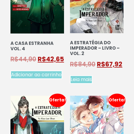
A ESTRATÉGIA DO
A CASA ESTRANHA
IMPERADOR – LIVRO –
VOL. 4
VOL. 2
R$
44,90
R$
42,65
R$
84,90
R$
67,92
Adicionar ao carrinho
Leia mais
Oferta!
Oferta!