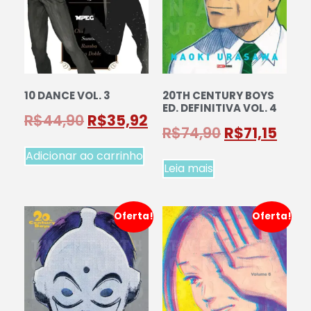
10 DANCE VOL. 3
20TH CENTURY BOYS
ED. DEFINITIVA VOL. 4
R$
44,90
R$
35,92
R$
74,90
R$
71,15
Adicionar ao carrinho
Leia mais
Oferta!
Oferta!