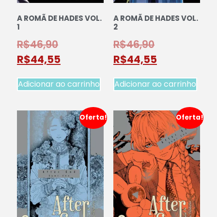
A ROMÃ DE HADES VOL.
A ROMÃ DE HADES VOL.
1
2
R$
46,90
R$
46,90
R$
44,55
R$
44,55
Adicionar ao carrinho
Adicionar ao carrinho
Oferta!
Oferta!