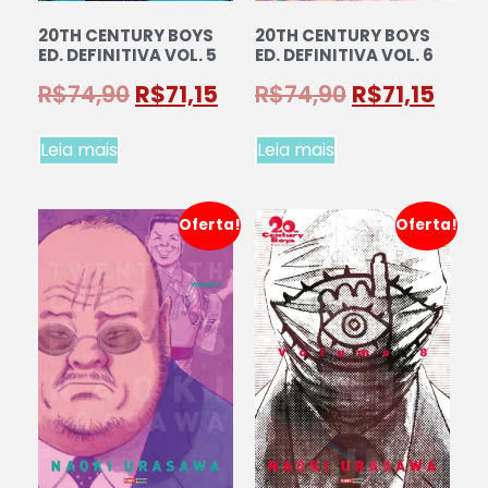
20TH CENTURY BOYS
20TH CENTURY BOYS
ED. DEFINITIVA VOL. 5
ED. DEFINITIVA VOL. 6
R$
74,90
R$
71,15
R$
74,90
R$
71,15
Leia mais
Leia mais
Oferta!
Oferta!