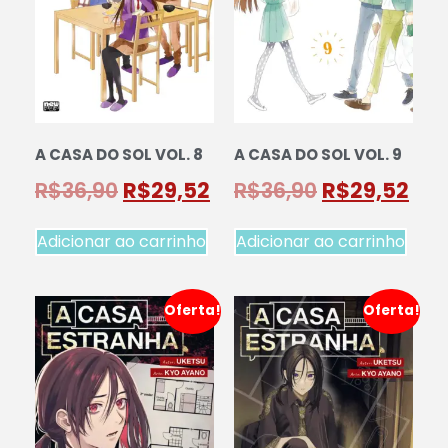
A CASA DO SOL VOL. 8
A CASA DO SOL VOL. 9
R$
36,90
R$
29,52
R$
36,90
R$
29,52
Adicionar ao carrinho
Adicionar ao carrinho
Oferta!
Oferta!