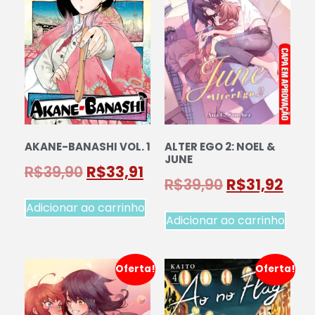
AKANE-BANASHI VOL. 1
ALTER EGO 2: NOEL &
JUNE
R$
39,90
R$
33,91
R$
39,90
R$
31,92
Adicionar ao carrinho
Adicionar ao carrinho
Oferta!
Oferta!