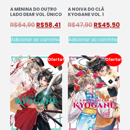
A MENINA DO OUTRO
A NOIVA DO CLÃ
LADO DEAR VOL. ÚNICO
KYOGANE VOL. 1
R$
64,90
R$
58,41
R$
47,90
R$
45,50
Adicionar ao carrinho
Adicionar ao carrinho
Oferta!
Oferta!