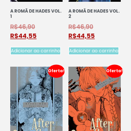
A ROMÃ DE HADES VOL.
A ROMÃ DE HADES VOL.
1
2
R$
46,90
R$
46,90
R$
44,55
R$
44,55
Adicionar ao carrinho
Adicionar ao carrinho
Oferta!
Oferta!