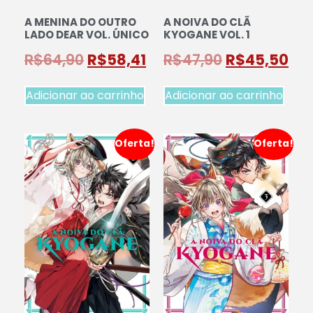
A MENINA DO OUTRO
A NOIVA DO CLÃ
LADO DEAR VOL. ÚNICO
KYOGANE VOL. 1
R$
64,90
R$
58,41
R$
47,90
R$
45,50
Adicionar ao carrinho
Adicionar ao carrinho
Oferta!
Oferta!