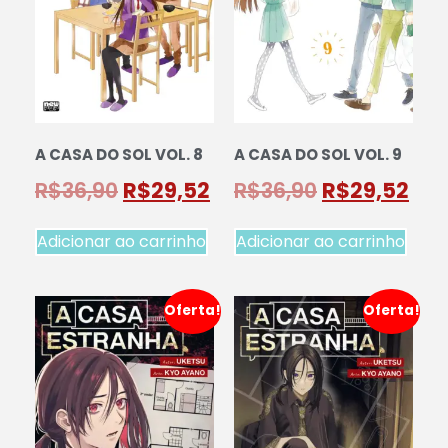
A CASA DO SOL VOL. 8
A CASA DO SOL VOL. 9
R$
36,90
R$
29,52
R$
36,90
R$
29,52
Adicionar ao carrinho
Adicionar ao carrinho
Oferta!
Oferta!