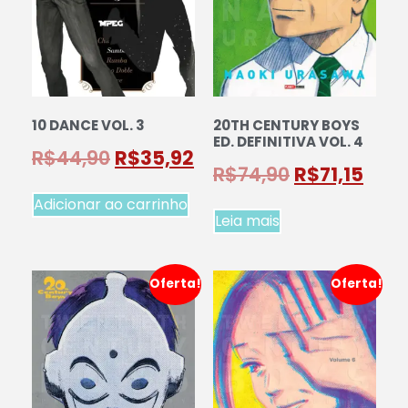
10 DANCE VOL. 3
20TH CENTURY BOYS
ED. DEFINITIVA VOL. 4
R$
44,90
R$
35,92
R$
74,90
R$
71,15
Adicionar ao carrinho
Leia mais
Oferta!
Oferta!