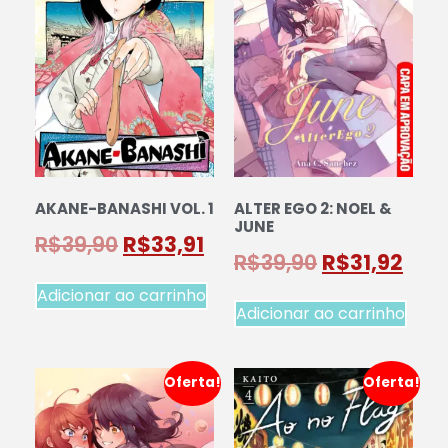
AKANE-BANASHI VOL. 1
ALTER EGO 2: NOEL &
JUNE
R$
39,90
R$
33,91
R$
39,90
R$
31,92
Adicionar ao carrinho
Adicionar ao carrinho
Oferta!
Oferta!