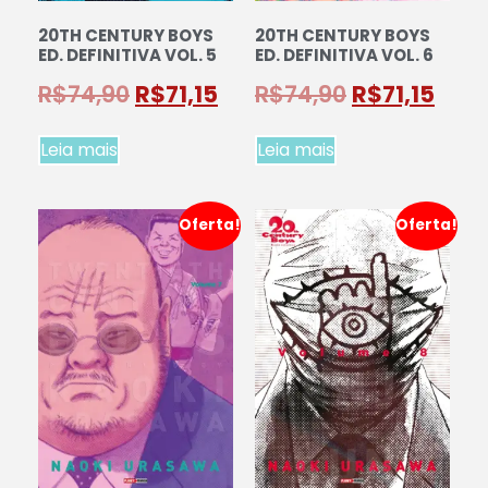
20TH CENTURY BOYS
20TH CENTURY BOYS
ED. DEFINITIVA VOL. 5
ED. DEFINITIVA VOL. 6
R$
74,90
R$
71,15
R$
74,90
R$
71,15
Leia mais
Leia mais
Oferta!
Oferta!