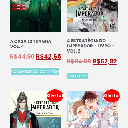
A ESTRATÉGIA DO
A CASA ESTRANHA
IMPERADOR – LIVRO –
VOL. 4
VOL. 2
R$
44,90
R$
42,65
R$
84,90
R$
67,92
Adicionar ao carrinho
Leia mais
Oferta!
Oferta!