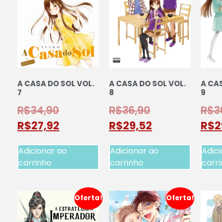
A CASA DO SOL VOL.
A CASA DO SOL VOL.
A CAS
7
8
9
R$
34,90
R$
36,90
R$
3
R$
27,92
R$
29,52
R$
2
Adicionar ao
Adicionar ao
Adici
carrinho
carrinho
carr
Oferta!
Oferta!