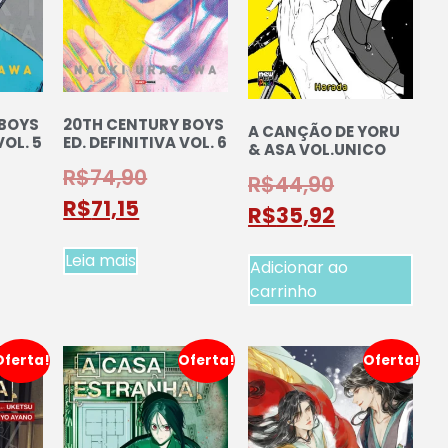
 BOYS
20TH CENTURY BOYS
A CANÇÃO DE YORU
VOL. 5
ED. DEFINITIVA VOL. 6
& ASA VOL.UNICO
R$
74,90
R$
44,90
R$
71,15
R$
35,92
Leia mais
Adicionar ao
carrinho
Oferta!
Oferta!
Oferta!