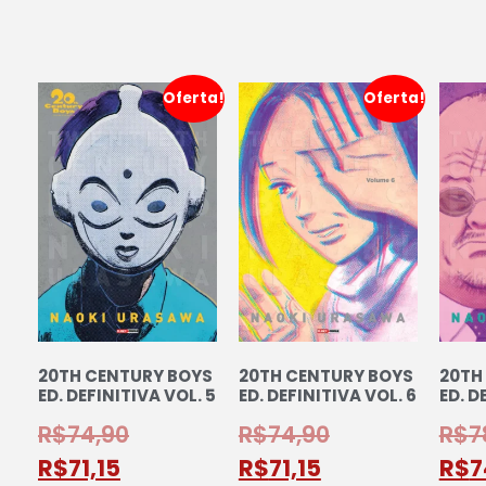
Oferta!
Oferta!
20TH CENTURY BOYS
20TH CENTURY BOYS
20TH
ED. DEFINITIVA VOL. 5
ED. DEFINITIVA VOL. 6
ED. D
R$
74,90
R$
74,90
R$
7
R$
71,15
R$
71,15
R$
7