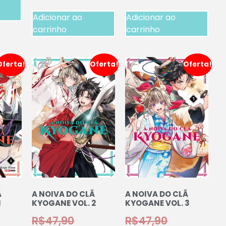
Adicionar ao
Adicionar ao
carrinho
carrinho
Oferta!
Oferta!
Oferta!
Ã
A NOIVA DO CLÃ
A NOIVA DO CLÃ
1
KYOGANE VOL. 2
KYOGANE VOL. 3
R$
47,90
R$
47,90