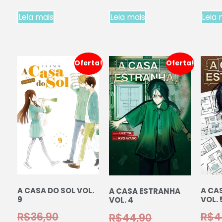
Leia mais
Leia mais
Leia 
Oferta!
Oferta!
A CASA DO SOL VOL.
A CA
A CASA ESTRANHA
9
VOL. 
VOL. 4
R$
36,90
R$
4
R$
44,90