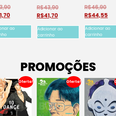
3,90
R$
46,90
R$
43,90
1,70
R$
44,55
R$
41,70
onar ao
Adicionar ao
Adicionar ao
inho
carrinho
carrinho
PROMOÇÕES
Oferta!
Oferta!