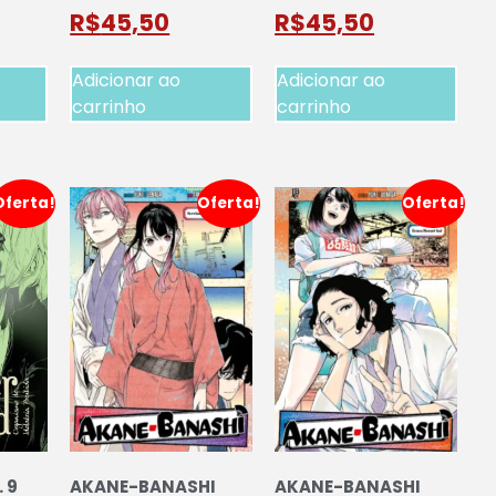
R$
45,50
R$
45,50
Adicionar ao
Adicionar ao
carrinho
carrinho
Oferta!
Oferta!
Oferta!
 9
AKANE-BANASHI
AKANE-BANASHI