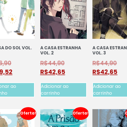
A DO SOL VOL.
A CASA ESTRANHA
A CASA ESTRA
VOL. 2
VOL. 3
6,90
R$
44,90
R$
44,90
9,52
R$
42,65
R$
42,65
onar ao
Adicionar ao
Adicionar ao
inho
carrinho
carrinho
Oferta!
Oferta!