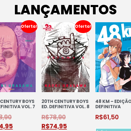
LANÇAMENTOS
Oferta!
Oferta!
 CENTURY BOYS
20TH CENTURY BOYS
48 KM – EDIÇÃ
EFINITIVA VOL. 7
ED. DEFINITIVA VOL. 8
DEFINITIVA
8,90
R$
78,90
R$
61,50
4,95
R$
74,95