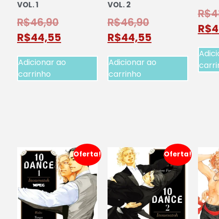
VOL. 1
VOL. 2
R$
4
R$
46,90
R$
46,90
R$
4
R$
44,55
R$
44,55
Adici
Adicionar ao
Adicionar ao
carr
carrinho
carrinho
Oferta!
Oferta!