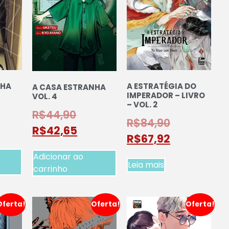
NHA
A ESTRATÉGIA DO
A CASA ESTRANHA
IMPERADOR – LIVRO
VOL. 4
– VOL. 2
R$
44,90
R$
84,90
R$
42,65
R$
67,92
Adicionar ao
Leia mais
carrinho
Oferta!
Oferta!
Oferta!