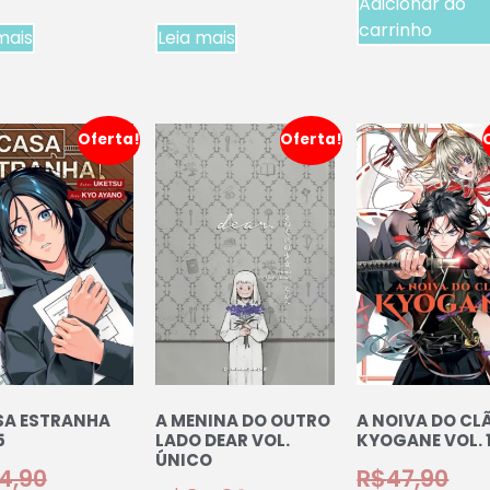
Adicionar ao
carrinho
mais
Leia mais
Oferta!
Oferta!
SA ESTRANHA
A MENINA DO OUTRO
A NOIVA DO CL
5
LADO DEAR VOL.
KYOGANE VOL. 
ÚNICO
4,90
R$
47,90