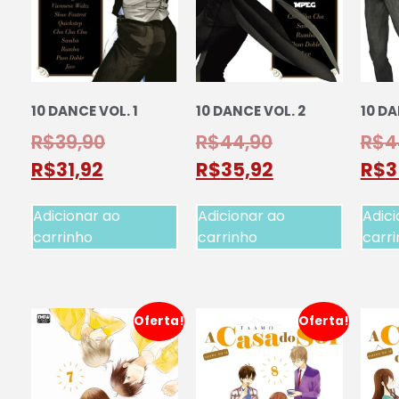
10 DANCE VOL. 1
10 DANCE VOL. 2
10 DA
R$
39,90
R$
44,90
R$
4
R$
31,92
R$
35,92
R$
3
Adicionar ao
Adicionar ao
Adici
carrinho
carrinho
carr
Oferta!
Oferta!