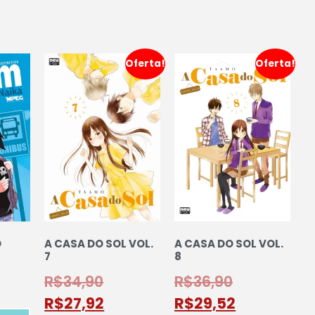
Oferta!
Oferta!
O
A CASA DO SOL VOL.
A CASA DO SOL VOL.
7
8
R$
34,90
R$
36,90
R$
27,92
R$
29,52