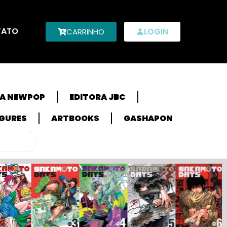
TATO
CARRINHO
LOGIN
RA NEWPOP
EDITORA JBC
IGURES
ARTBOOKS
GASHAPON