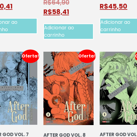
R$
64,90
0,41
R$
45,50
R$
58,41
onar ao
Adicionar ao
Adicionar ao
inho
carrinho
carrinho
Oferta!
Oferta!
 GOD VOL. 7
AFTER GOD VOL.
AFTER GOD VOL. 8