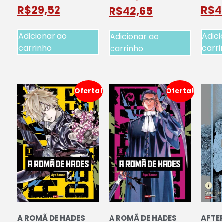
R$
29,52
R$
4
R$
42,65
Adicionar ao
Adici
Adicionar ao
carrinho
carr
carrinho
Oferta!
Oferta!
A ROMÃ DE HADES
A ROMÃ DE HADES
AFTER