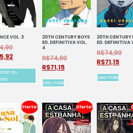
NCE VOL. 3
20TH CENTURY BOYS
20TH CENTURY
ED. DEFINITIVA VOL.
ED. DEFINITIVA 
4,90
4
R$
74,90
5,92
R$
74,90
R$
71,15
R$
71,15
onar ao
Leia mais
inho
Leia mais
Oferta!
Oferta!