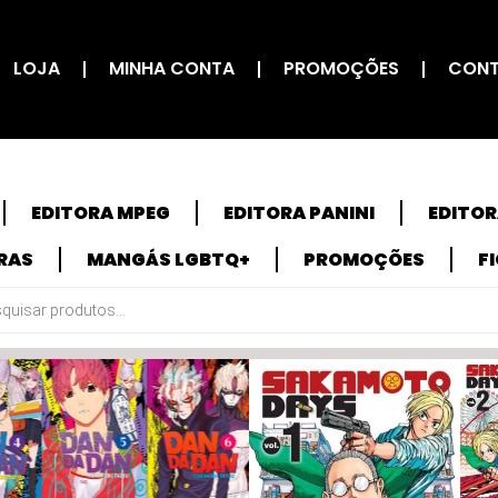
LOJA
MINHA CONTA
PROMOÇÕES
CON
EDITORA MPEG
EDITORA PANINI
EDITO
RAS
MANGÁS LGBTQ+
PROMOÇÕES
F