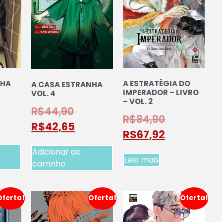
NHA
A ESTRATÉGIA DO
A CASA ESTRANHA
IMPERADOR – LIVRO
VOL. 4
– VOL. 2
R$
44,90
R$
84,90
R$
42,65
R$
67,92
Adicionar ao
Leia mais
carrinho
Oferta!
Oferta!
Oferta!