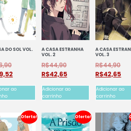
A DO SOL VOL.
A CASA ESTRANHA
A CASA ESTRA
VOL. 2
VOL. 3
6,90
R$
44,90
R$
44,90
9,52
R$
42,65
R$
42,65
onar ao
Adicionar ao
Adicionar ao
inho
carrinho
carrinho
Oferta!
Oferta!