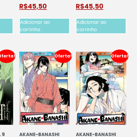
R$
45,50
R$
45,50
Adicionar ao
Adicionar ao
carrinho
carrinho
Oferta!
Oferta!
Oferta!
 9
AKANE-BANASHI
AKANE-BANASHI