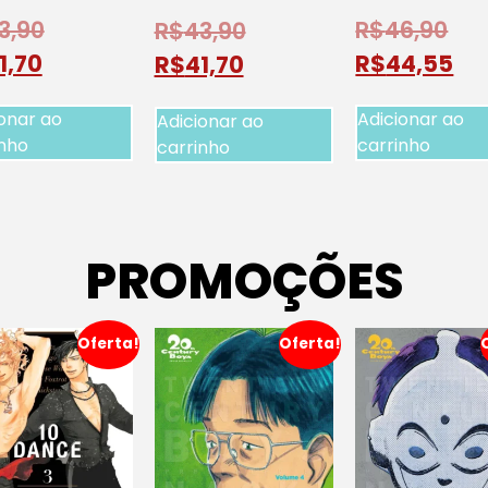
3,90
R$
46,90
R$
43,90
1,70
R$
44,55
R$
41,70
onar ao
Adicionar ao
Adicionar ao
inho
carrinho
carrinho
PROMOÇÕES
Oferta!
Oferta!