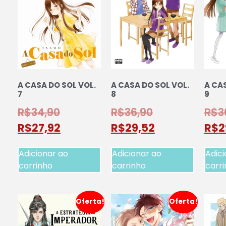
A CASA DO SOL VOL.
A CASA DO SOL VOL.
A CAS
7
8
9
R$
34,90
R$
36,90
R$
3
R$
27,92
R$
29,52
R$
2
Adicionar ao
Adicionar ao
Adici
carrinho
carrinho
carr
Oferta!
Oferta!