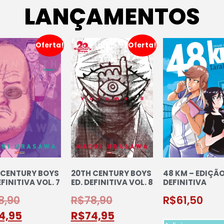
LANÇAMENTOS
Oferta!
Oferta!
 CENTURY BOYS
20TH CENTURY BOYS
48 KM – EDIÇÃ
EFINITIVA VOL. 7
ED. DEFINITIVA VOL. 8
DEFINITIVA
8,90
R$
78,90
R$
61,50
4,95
R$
74,95