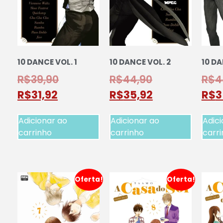
10 DANCE VOL. 1
10 DANCE VOL. 2
10 DA
R$
39,90
R$
44,90
R$
4
R$
31,92
R$
35,92
R$
3
Adicionar ao
Adicionar ao
Adici
carrinho
carrinho
carr
Oferta!
Oferta!