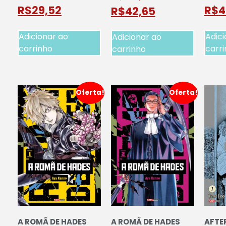
R$
29,52
R$
4
R$
42,65
Adicionar ao
Adici
Adicionar ao
carrinho
carr
carrinho
Oferta!
Oferta!
A ROMÃ DE HADES
A ROMÃ DE HADES
AFTER