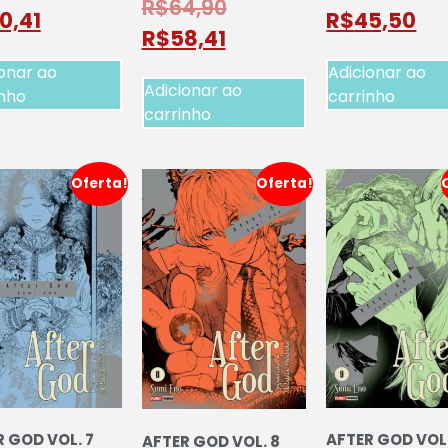
R$
64,90
0,41
R$
45,50
R$
58,41
onar ao
Adicionar ao
Adicionar ao
inho
carrinho
carrinho
Oferta!
Oferta!
 GOD VOL. 7
AFTER GOD VOL.
AFTER GOD VOL. 8