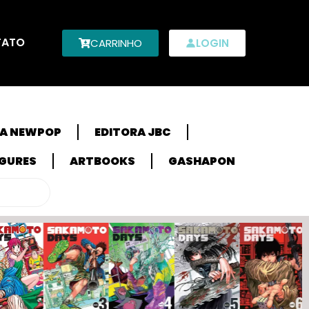
TATO
CARRINHO
LOGIN
RA NEWPOP
EDITORA JBC
IGURES
ARTBOOKS
GASHAPON