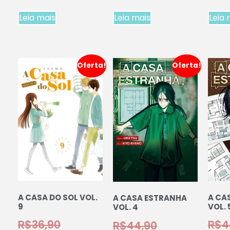
Leia mais
Leia mais
Leia 
Oferta!
Oferta!
A CASA DO SOL VOL.
A CA
A CASA ESTRANHA
9
VOL. 
VOL. 4
R$
36,90
R$
4
R$
44,90