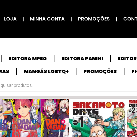
LOJA
MINHA CONTA
PROMOÇÕES
CON
EDITORA MPEG
EDITORA PANINI
EDITO
RAS
MANGÁS LGBTQ+
PROMOÇÕES
F