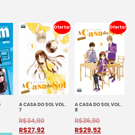
Oferta!
Oferta!
O
A CASA DO SOL VOL.
A CASA DO SOL VOL.
7
8
R$
34,90
R$
36,90
R$
27,92
R$
29,52