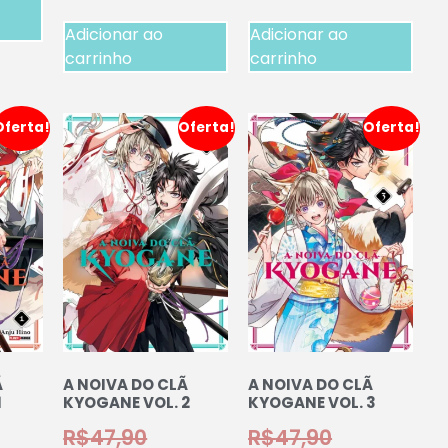
Adicionar ao
Adicionar ao
carrinho
carrinho
Oferta!
Oferta!
Oferta!
Ã
A NOIVA DO CLÃ
A NOIVA DO CLÃ
1
KYOGANE VOL. 2
KYOGANE VOL. 3
R$
47,90
R$
47,90