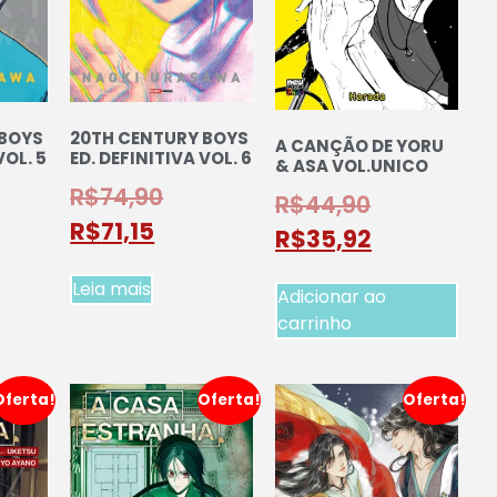
 BOYS
20TH CENTURY BOYS
A CANÇÃO DE YORU
VOL. 5
ED. DEFINITIVA VOL. 6
& ASA VOL.UNICO
R$
74,90
R$
44,90
R$
71,15
R$
35,92
Leia mais
Adicionar ao
carrinho
Oferta!
Oferta!
Oferta!