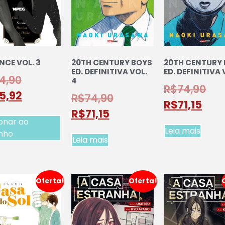
NCE VOL. 3
20TH CENTURY BOYS
20TH CENTURY
ED. DEFINITIVA VOL.
ED. DEFINITIVA 
4,90
4
R$
74,90
5,92
R$
74,90
R$
71,15
R$
71,15
onar ao
Leia mais
inho
Leia mais
Oferta!
Oferta!