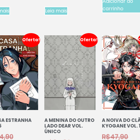
Adicionar ao
carrinho
mais
Leia mais
Oferta!
Oferta!
SA ESTRANHA
A MENINA DO OUTRO
A NOIVA DO CL
5
LADO DEAR VOL.
KYOGANE VOL. 
ÚNICO
4,90
R$
47,90