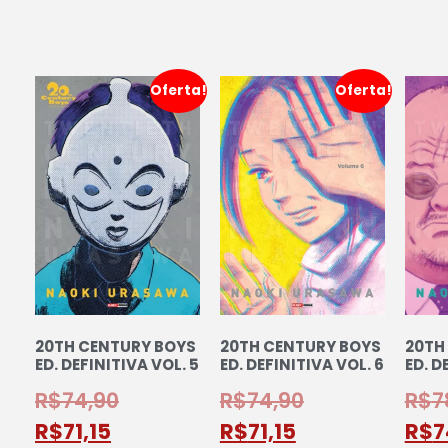
Oferta!
Oferta!
20TH CENTURY BOYS
20TH CENTURY BOYS
20TH
ED. DEFINITIVA VOL. 5
ED. DEFINITIVA VOL. 6
ED. D
R$
74,90
R$
74,90
R$
7
R$
71,15
R$
71,15
R$
7