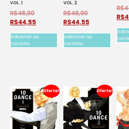
VOL. 1
VOL. 2
R$
4
R$
46,90
R$
46,90
R$
4
R$
44,55
R$
44,55
Adici
Adicionar ao
Adicionar ao
carr
carrinho
carrinho
Oferta!
Oferta!