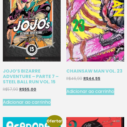
JOJO’S BIZARRE
CHAINSAW MAN VOL. 23
ADVENTURE – PARTE 7 –
R$
46,90
R$
44,55
STEEL BALL RUN VOL. 15
R$
57,90
R$
55,00
Adicionar ao carrinho
Adicionar ao carrinho
Oferta!