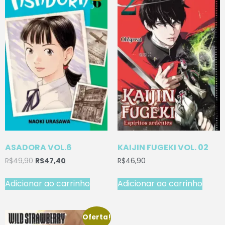
ASADORA VOL.6
KAIJIN FUGEKI VOL. 02
R$
49,90
R$
47,40
R$
46,90
Adicionar ao carrinho
Adicionar ao carrinho
Oferta!