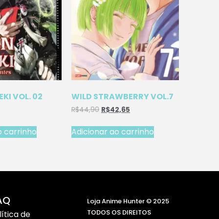
EKI VOL. 02
WILD STRAWBERRY VOL.7
R$
44,90
R$
42,65
o carrinho
Adicionar ao carrinho
AQ
Loja Anime Hunter © 2025
TODOS OS DIREITOS
lítica de