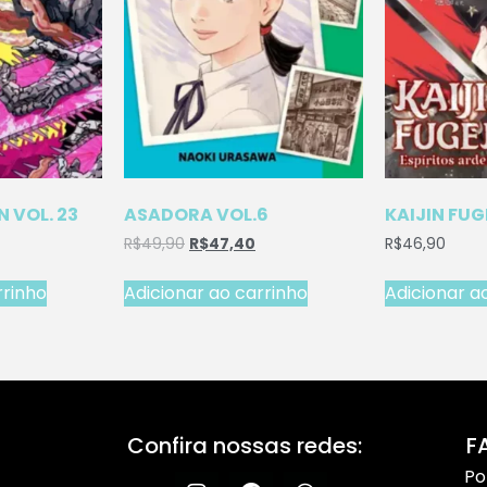
 VOL. 23
ASADORA VOL.6
KAIJIN FUG
R$
49,90
R$
47,40
R$
46,90
rrinho
Adicionar ao carrinho
Adicionar a
Confira nossas redes:
F
Po