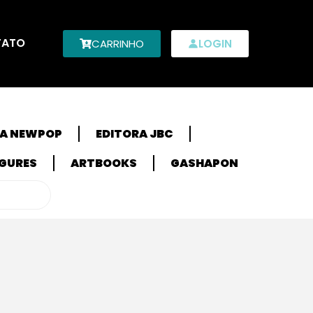
TATO
CARRINHO
LOGIN
RA NEWPOP
EDITORA JBC
IGURES
ARTBOOKS
GASHAPON