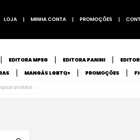
LOJA
MINHA CONTA
PROMOÇÕES
CON
EDITORA MPEG
EDITORA PANINI
EDITO
RAS
MANGÁS LGBTQ+
PROMOÇÕES
F