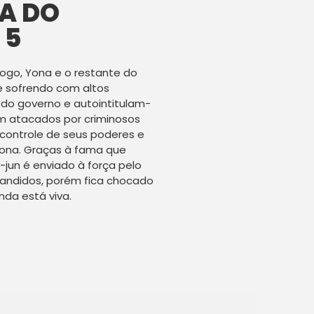
A DO
 5
Fogo, Yona e o restante do
e sofrendo com altos
s do governo e autointitulam-
m atacados por criminosos
controle de seus poderes e
Yona. Graças à fama que
jun é enviado à força pelo
bandidos, porém fica chocado
nda está viva.