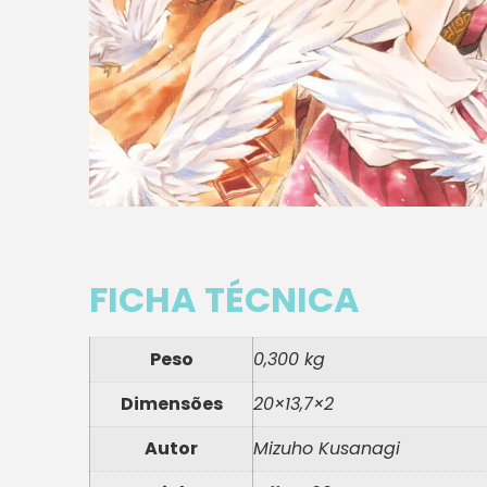
FICHA TÉCNICA
Peso
0,300 kg
Dimensões
20×13,7×2
Autor
Mizuho Kusanagi