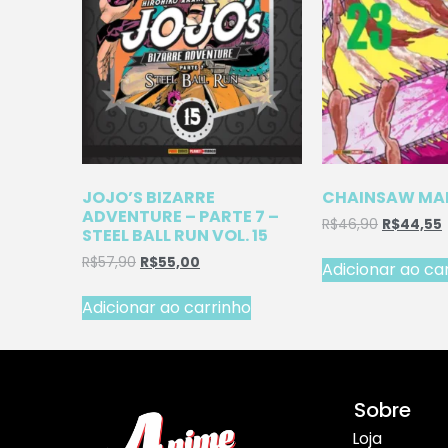
JOJO’S BIZARRE
CHAINSAW MAN
ADVENTURE – PARTE 7 –
R$
46,90
R$
44,55
STEEL BALL RUN VOL. 15
R$
57,90
R$
55,00
Adicionar ao ca
Adicionar ao carrinho
Sobre
Loja