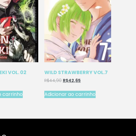
EKI VOL. 02
WILD STRAWBERRY VOL.7
R$
44,90
R$
42,65
o carrinho
Adicionar ao carrinho