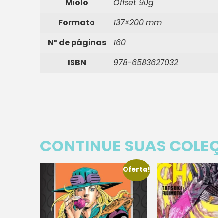
Miolo
Offset 90g
Formato
137×200 mm
Nº de páginas
160
ISBN
978-6583627032
CONTINUE SUAS COLE
Oferta!