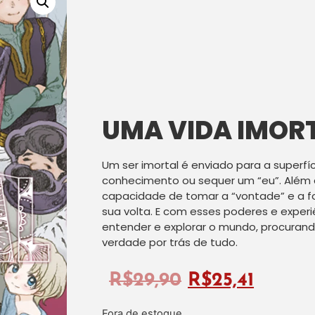
UMA VIDA IMORT
Um ser imortal é enviado para a superfí
conhecimento ou sequer um “eu”. Além d
capacidade de tomar a “vontade” e a 
sua volta. E com esses poderes e experi
entender e explorar o mundo, procurando
verdade por trás de tudo.
R$
29,90
R$
25,41
Fora de estoque