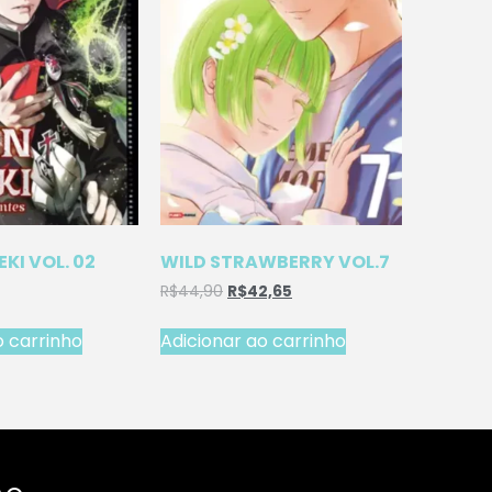
EKI VOL. 02
WILD STRAWBERRY VOL.7
R$
44,90
R$
42,65
o carrinho
Adicionar ao carrinho