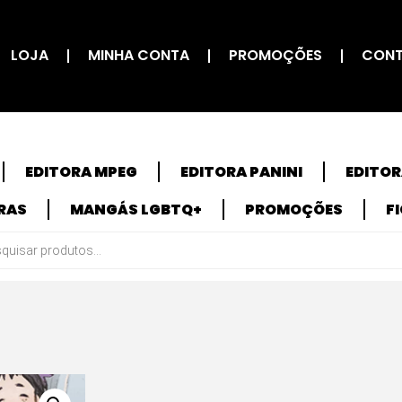
LOJA
MINHA CONTA
PROMOÇÕES
CON
EDITORA MPEG
EDITORA PANINI
EDITO
RAS
MANGÁS LGBTQ+
PROMOÇÕES
F