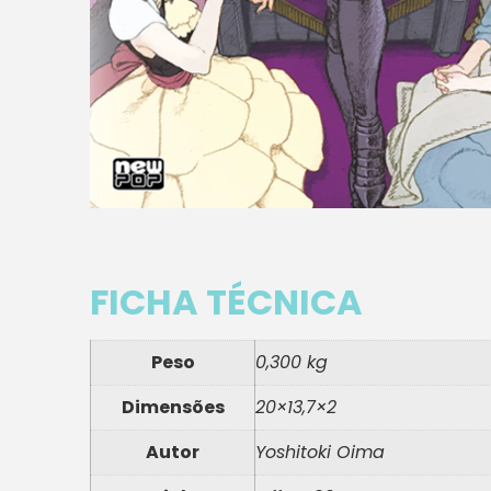
FICHA TÉCNICA
Peso
0,300 kg
Dimensões
20×13,7×2
Autor
Yoshitoki Oima