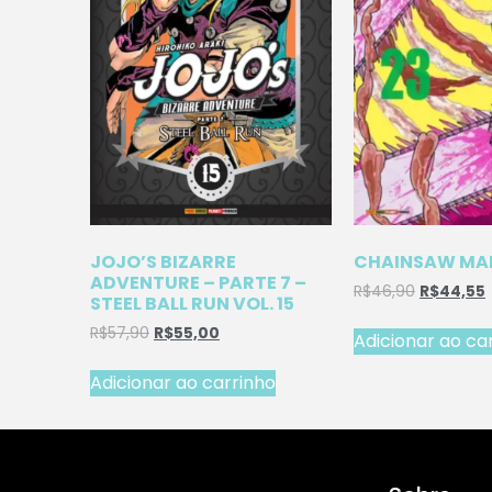
JOJO’S BIZARRE
CHAINSAW MAN
ADVENTURE – PARTE 7 –
R$
46,90
R$
44,55
STEEL BALL RUN VOL. 15
R$
57,90
R$
55,00
Adicionar ao ca
Adicionar ao carrinho