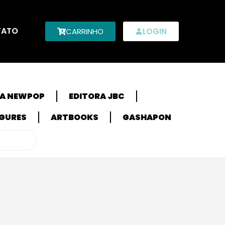
TATO
CARRINHO
LOGIN
RA NEWPOP
EDITORA JBC
IGURES
ARTBOOKS
GASHAPON