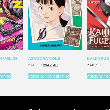
 VOL. 23
ASADORA VOL.6
KAIJIN FUG
R$
49,90
R$
47,40
R$
46,90
rrinho
Adicionar ao carrinho
Adicionar a