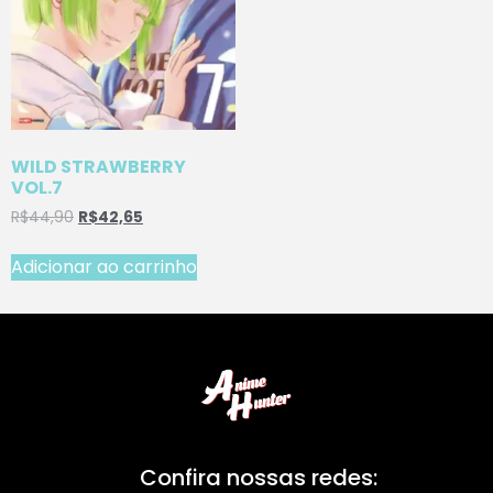
WILD STRAWBERRY
VOL.7
R$
44,90
R$
42,65
Adicionar ao carrinho
Confira nossas redes: