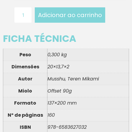
Adicionar ao carrinho
FICHA TÉCNICA
Peso
0,300 kg
Dimensões
20×13,7×2
Autor
Musshu, Teren Mikami
Miolo
Offset 90g
Formato
137×200 mm
Nº de páginas
160
ISBN
978-6583627032