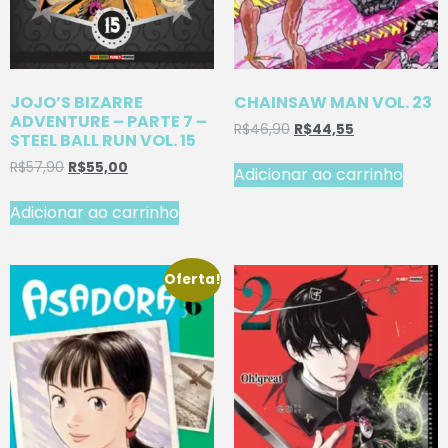
JOJO’S BIZARRE
CHAINSAW MAN VOL. 23
ADVENTURE – PARTE 7 –
R$
46,90
R$
44,55
STEEL BALL RUN VOL. 15
R$
57,90
R$
55,00
Adicionar ao carrinho
Adicionar ao carrinho
Oferta!