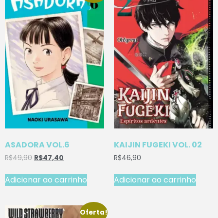
ASADORA VOL.6
KAIJIN FUGEKI VOL. 02
R$
49,90
R$
47,40
R$
46,90
Adicionar ao carrinho
Adicionar ao carrinho
Oferta!