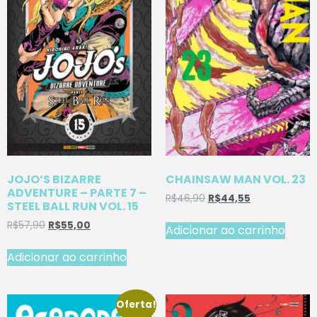
JOJO’S BIZARRE
CHAINSAW MAN VOL. 23
ADVENTURE – PARTE 7 –
R$
46,90
R$
44,55
STEEL BALL RUN VOL. 15
R$
57,90
R$
55,00
Adicionar ao carrinho
Adicionar ao carrinho
Oferta!