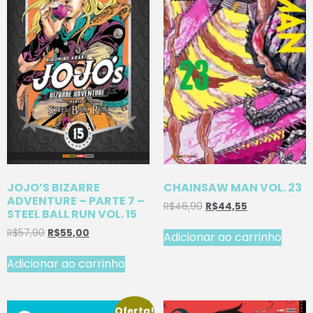
JOJO’S BIZARRE
CHAINSAW MAN VOL. 23
ADVENTURE – PARTE 7 –
R$
46,90
R$
44,55
STEEL BALL RUN VOL. 15
R$
57,90
R$
55,00
Adicionar ao carrinho
Adicionar ao carrinho
Oferta!