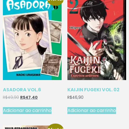
ASADORA VOL.6
KAIJIN FUGEKI VOL. 02
R$
49,90
R$
47,40
R$
46,90
Adicionar ao carrinho
Adicionar ao carrinho