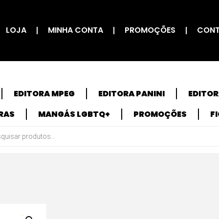
LOJA
MINHA CONTA
PROMOÇÕES
CON
EDITORA MPEG
EDITORA PANINI
EDITO
RAS
MANGÁS LGBTQ+
PROMOÇÕES
F