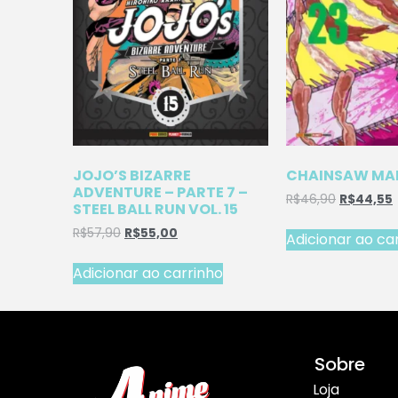
JOJO’S BIZARRE
CHAINSAW MAN
ADVENTURE – PARTE 7 –
R$
46,90
R$
44,55
STEEL BALL RUN VOL. 15
R$
57,90
R$
55,00
Adicionar ao ca
Adicionar ao carrinho
Sobre
Loja