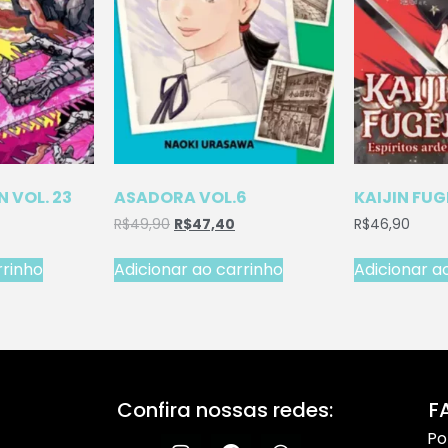
 VOL. 23
ASADORA VOL.6
KAIJIN FUG
R$
49,90
R$
47,40
R$
46,90
rrinho
Adicionar ao carrinho
Adicionar a
Confira nossas redes:
F
Po