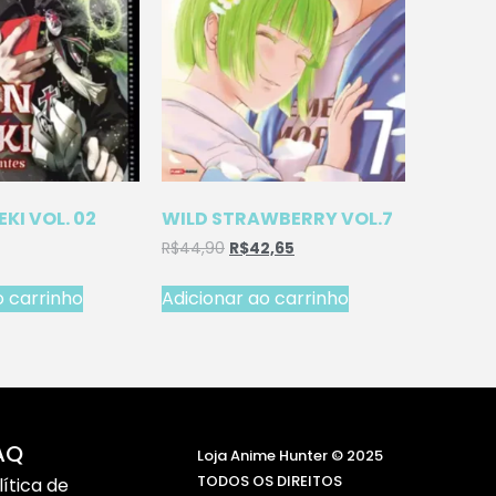
EKI VOL. 02
WILD STRAWBERRY VOL.7
R$
44,90
R$
42,65
o carrinho
Adicionar ao carrinho
AQ
Loja Anime Hunter © 2025
TODOS OS DIREITOS
lítica de