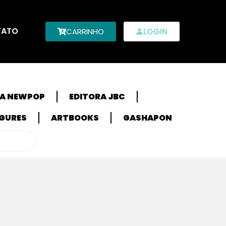
TATO
CARRINHO
LOGIN
RA NEWPOP
EDITORA JBC
IGURES
ARTBOOKS
GASHAPON