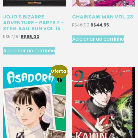
JOJO’S BIZARRE
CHAINSAW MAN VOL. 23
ADVENTURE – PARTE 7 –
R$
46,90
R$
44,55
STEEL BALL RUN VOL. 15
R$
57,90
R$
55,00
Adicionar ao carrinho
Adicionar ao carrinho
Oferta!