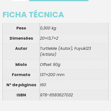
FICHA TÉCNICA
Peso
0,300 kg
Dimensões
20×13,7×2
Autor
TurtleMe (Autor), Fuyuki23
(Artista)
Miolo
Offset 90g
Formato
137×200 mm
Nº de páginas
160
ISBN
978-6583627032