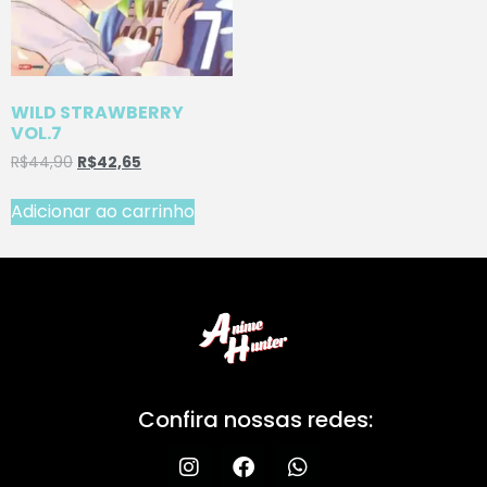
WILD STRAWBERRY
VOL.7
R$
44,90
R$
42,65
Adicionar ao carrinho
Confira nossas redes: