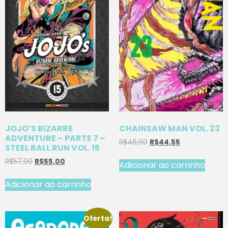
JOJO’S BIZARRE
CHAINSAW MAN VOL. 23
ADVENTURE – PARTE 7 –
R$
46,90
R$
44,55
STEEL BALL RUN VOL. 15
R$
57,90
R$
55,00
Adicionar ao carrinho
Adicionar ao carrinho
Oferta!