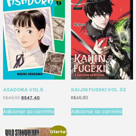
ASADORA VOL.6
KAIJIN FUGEKI VOL. 02
R$
49,90
R$
47,40
R$
46,90
Adicionar ao carrinho
Adicionar ao carrinho
Oferta!