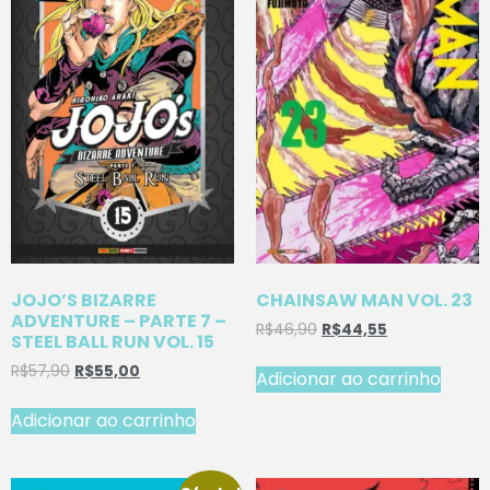
JOJO’S BIZARRE
CHAINSAW MAN VOL. 23
ADVENTURE – PARTE 7 –
R$
46,90
R$
44,55
STEEL BALL RUN VOL. 15
R$
57,90
R$
55,00
Adicionar ao carrinho
Adicionar ao carrinho