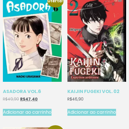
Oferta!
ASADORA VOL.6
KAIJIN FUGEKI VOL. 02
R$
49,90
R$
47,40
R$
46,90
Adicionar ao carrinho
Adicionar ao carrinho