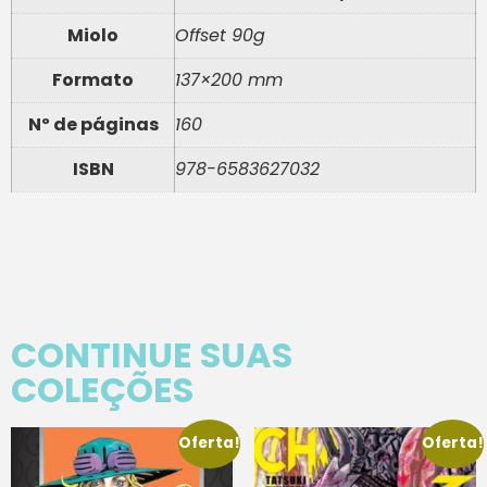
Miolo
Offset 90g
Formato
137×200 mm
Nº de páginas
160
ISBN
978-6583627032
CONTINUE SUAS
COLEÇÕES
Oferta!
Oferta!