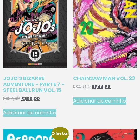
JOJO’S BIZARRE
CHAINSAW MAN VOL. 23
ADVENTURE – PARTE 7 –
R$
46,90
R$
44,55
STEEL BALL RUN VOL. 15
R$
57,90
R$
55,00
Adicionar ao carrinho
Adicionar ao carrinho
Oferta!