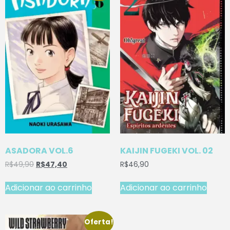
ASADORA VOL.6
KAIJIN FUGEKI VOL. 02
R$
49,90
R$
47,40
R$
46,90
Adicionar ao carrinho
Adicionar ao carrinho
Oferta!