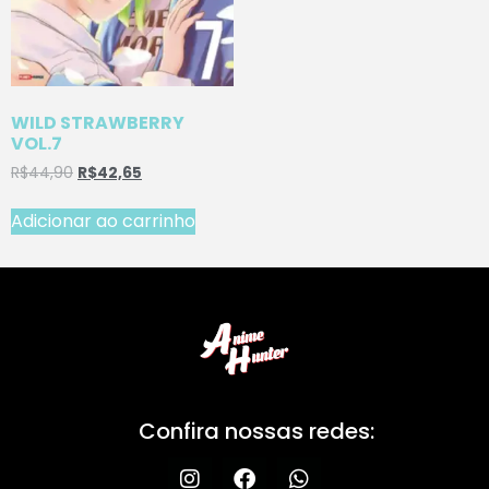
WILD STRAWBERRY
VOL.7
R$
44,90
R$
42,65
Adicionar ao carrinho
Confira nossas redes: