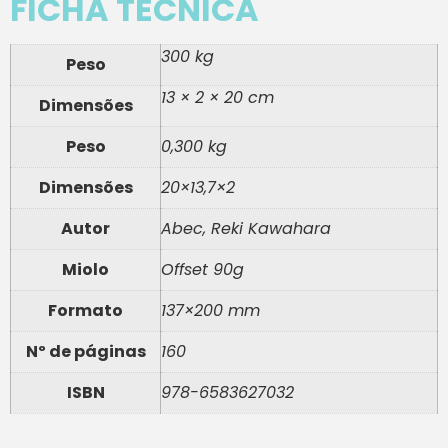
FICHA TÉCNICA
300 kg
Peso
13 × 2 × 20 cm
Dimensões
Peso
0,300 kg
Dimensões
20×13,7×2
Autor
Abec, Reki Kawahara
Miolo
Offset 90g
Formato
137×200 mm
Nº de páginas
160
ISBN
978-6583627032