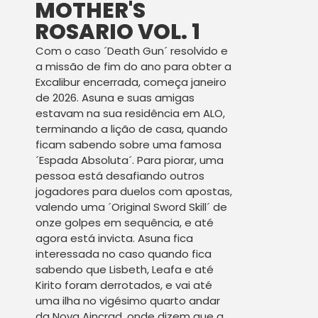
MOTHER'S
ROSARIO VOL. 1
Com o caso ´Death Gun´ resolvido e
a missão de fim do ano para obter a
Excalibur encerrada, começa janeiro
de 2026. Asuna e suas amigas
estavam na sua residência em ALO,
terminando a lição de casa, quando
ficam sabendo sobre uma famosa
´Espada Absoluta´. Para piorar, uma
pessoa está desafiando outros
jogadores para duelos com apostas,
valendo uma ´Original Sword Skill´ de
onze golpes em sequência, e até
agora está invicta. Asuna fica
interessada no caso quando fica
sabendo que Lisbeth, Leafa e até
Kirito foram derrotados, e vai até
uma ilha no vigésimo quarto andar
da Nova Aincrad, onde dizem que a