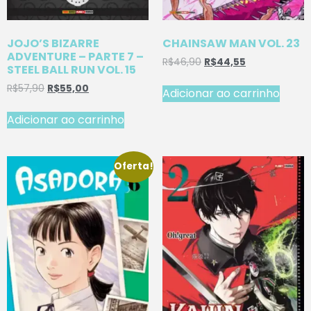
JOJO’S BIZARRE
CHAINSAW MAN VOL. 23
ADVENTURE – PARTE 7 –
R$
46,90
R$
44,55
STEEL BALL RUN VOL. 15
R$
57,90
R$
55,00
Adicionar ao carrinho
Adicionar ao carrinho
Oferta!