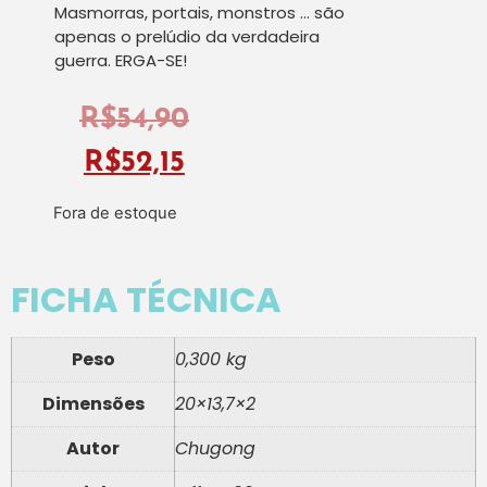
Masmorras, portais, monstros … são
apenas o prelúdio da verdadeira
guerra. ERGA-SE!
R$
54,90
R$
52,15
Fora de estoque
FICHA TÉCNICA
Peso
0,300 kg
Dimensões
20×13,7×2
Autor
Chugong