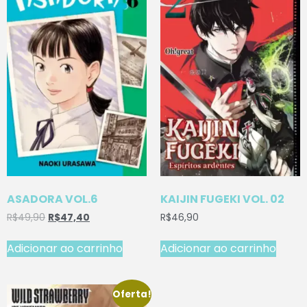
ASADORA VOL.6
KAIJIN FUGEKI VOL. 02
R$
49,90
R$
47,40
R$
46,90
Adicionar ao carrinho
Adicionar ao carrinho
Oferta!