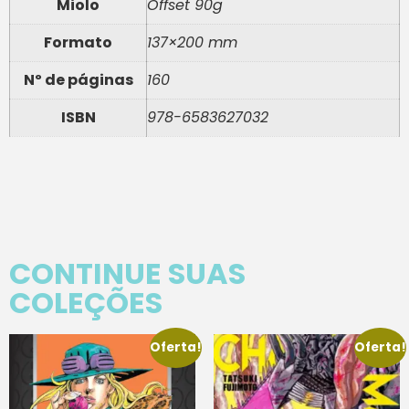
Miolo
Offset 90g
Formato
137×200 mm
Nº de páginas
160
ISBN
978-6583627032
CONTINUE SUAS
COLEÇÕES
Oferta!
Oferta!