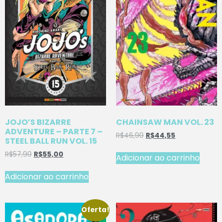
JOJO’S BIZARRE
CHAINSAW MAN VOL. 23
ADVENTURE – PARTE 7 –
R$
46,90
R$
44,55
STEEL BALL RUN VOL. 15
R$
57,90
R$
55,00
Adicionar ao carrinho
Adicionar ao carrinho
Oferta!