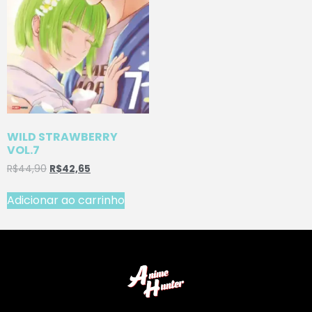
WILD STRAWBERRY
VOL.7
R$
44,90
R$
42,65
Adicionar ao carrinho