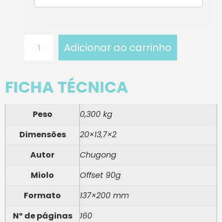
Adicionar ao carrinho
FICHA TÉCNICA
Peso
0,300 kg
Dimensões
20×13,7×2
Autor
Chugong
Miolo
Offset 90g
Formato
137×200 mm
Nº de páginas
160