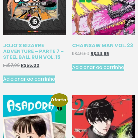
JOJO’S BIZARRE
CHAINSAW MAN VOL. 23
ADVENTURE – PARTE 7 –
R$
46,90
R$
44,55
STEEL BALL RUN VOL. 15
R$
57,90
R$
55,00
Adicionar ao carrinho
Adicionar ao carrinho
Oferta!