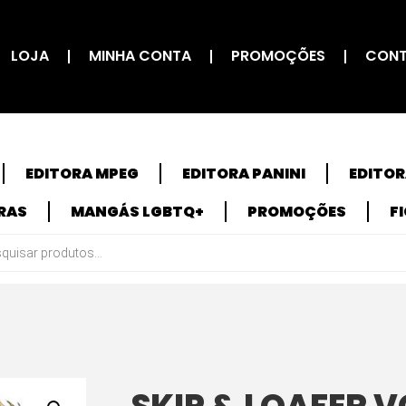
LOJA
MINHA CONTA
PROMOÇÕES
CON
EDITORA MPEG
EDITORA PANINI
EDITO
RAS
MANGÁS LGBTQ+
PROMOÇÕES
F