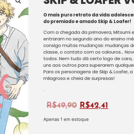
SKIP & LOAFER V
O mais puro retrato da vida adolesc
do premiado e amado Skip & Loafer!
Com a chegada da primavera, Mitsumi e
entraram no segundo ano do ensino méd
consigo muitas mudanças: mudanças de
classe, o contato com os calouros… Nov
todos. Nem tudo dá certo logo de cara
uns aos outros para superarem qualquer 
Para os personagens de Skip & Loafer, a
milagrosa e cheia de surpresas!
.
R$
49,90
R$
42,41
Apenas 1 em estoque