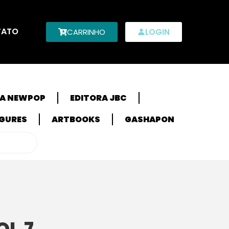
TATO
CARRINHO
LOGIN
RA NEWPOP
EDITORA JBC
IGURES
ARTBOOKS
GASHAPON