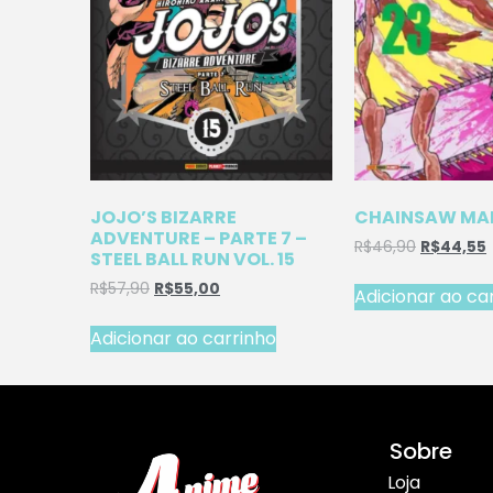
JOJO’S BIZARRE
CHAINSAW MAN
ADVENTURE – PARTE 7 –
R$
46,90
R$
44,55
STEEL BALL RUN VOL. 15
R$
57,90
R$
55,00
Adicionar ao ca
Adicionar ao carrinho
Sobre
Loja