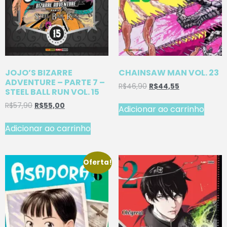
JOJO’S BIZARRE
CHAINSAW MAN VOL. 23
ADVENTURE – PARTE 7 –
R$
46,90
R$
44,55
STEEL BALL RUN VOL. 15
R$
57,90
R$
55,00
Adicionar ao carrinho
Adicionar ao carrinho
Oferta!