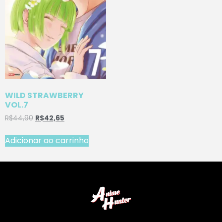
WILD STRAWBERRY
VOL.7
R$
44,90
R$
42,65
Adicionar ao carrinho