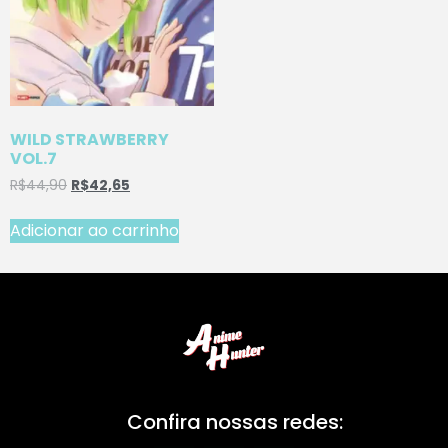
WILD STRAWBERRY
VOL.7
R$
44,90
R$
42,65
Adicionar ao carrinho
Confira nossas redes: