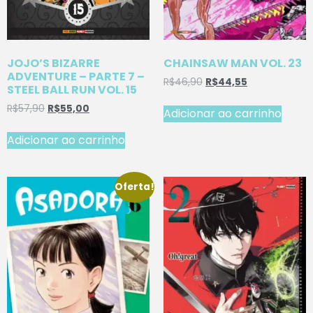
JOJO’S BIZARRE
CHAINSAW MAN VOL. 23
ADVENTURE – PARTE 7 –
R$
46,90
R$
44,55
STEEL BALL RUN VOL. 15
R$
57,90
R$
55,00
Adicionar ao carrinho
Adicionar ao carrinho
Oferta!