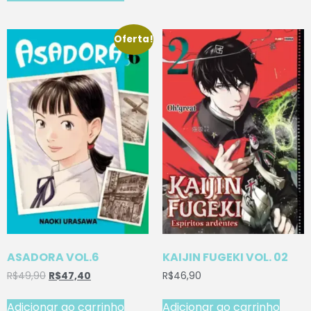
Oferta!
ASADORA VOL.6
KAIJIN FUGEKI VOL. 02
R$
49,90
R$
47,40
R$
46,90
Adicionar ao carrinho
Adicionar ao carrinho