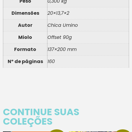
Peso
0,300 kg
Dimensões
20×13,7×2
Autor
Chica Umino
Miolo
Offset 90g
Formato
137×200 mm
Nº de páginas
160
CONTINUE SUAS
COLEÇÕES