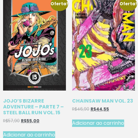
Oferta!
Oferta!
JOJO’S BIZARRE
CHAINSAW MAN VOL. 23
ADVENTURE – PARTE 7 –
R$
46,90
R$
44,55
STEEL BALL RUN VOL. 15
R$
57,90
R$
55,00
Adicionar ao carrinho
Adicionar ao carrinho