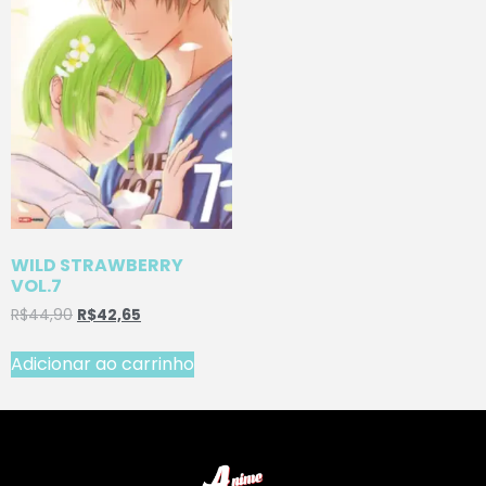
WILD STRAWBERRY
VOL.7
R$
44,90
R$
42,65
Adicionar ao carrinho