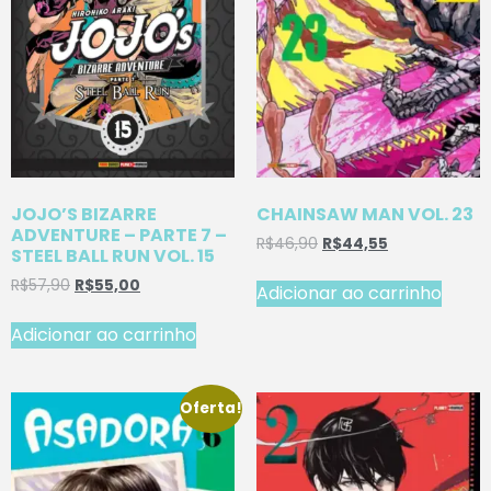
JOJO’S BIZARRE
CHAINSAW MAN VOL. 23
ADVENTURE – PARTE 7 –
R$
46,90
R$
44,55
STEEL BALL RUN VOL. 15
R$
57,90
R$
55,00
Adicionar ao carrinho
Adicionar ao carrinho
Oferta!