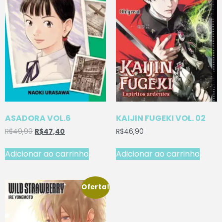
ASADORA VOL.6
KAIJIN FUGEKI VOL. 02
R$
49,90
R$
47,40
R$
46,90
Adicionar ao carrinho
Adicionar ao carrinho
Oferta!