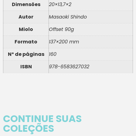
Dimensões
20×13,7×2
Autor
Masaoki Shindo
Miolo
Offset 90g
Formato
137×200 mm
Nº de páginas
160
ISBN
978-6583627032
CONTINUE SUAS
COLEÇÕES