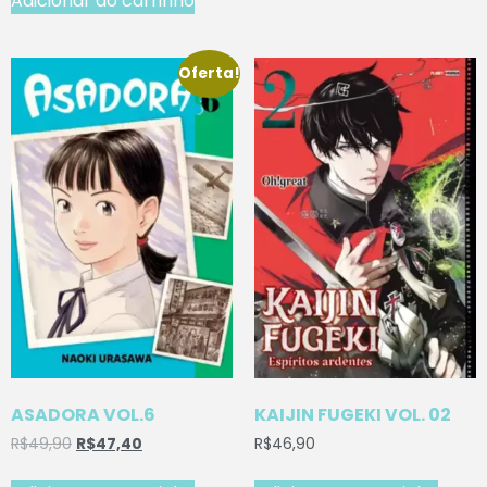
Adicionar ao carrinho
Oferta!
ASADORA VOL.6
KAIJIN FUGEKI VOL. 02
R$
49,90
R$
47,40
R$
46,90