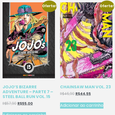
Oferta!
Oferta!
JOJO’S BIZARRE
CHAINSAW MAN VOL. 23
ADVENTURE – PARTE 7 –
R$
46,90
R$
44,55
STEEL BALL RUN VOL. 15
R$
57,90
R$
55,00
Adicionar ao carrinho