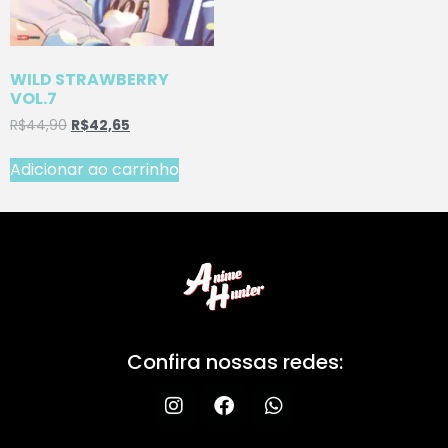
WILD STRAWBERRY
VOL.7
R$
44,90
R$
42,65
Adicionar ao carrinho
Confira nossas redes: