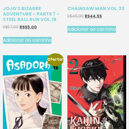
JOJO’S BIZARRE
CHAINSAW MAN VOL. 23
ADVENTURE – PARTE 7 –
R$
46,90
R$
44,55
STEEL BALL RUN VOL. 15
R$
57,90
R$
55,00
Adicionar ao carrinho
Adicionar ao carrinho
Oferta!