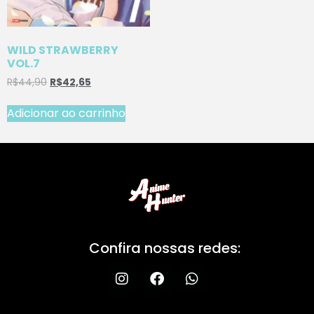
WILD STRAWBERRY
VOL.7
R$
44,90
R$
42,65
Adicionar ao carrinho
Confira nossas redes: