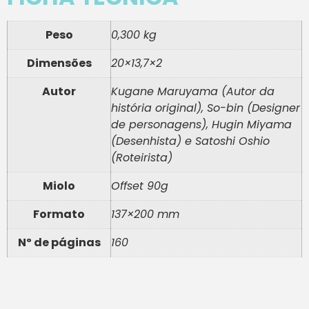
Peso
0,300 kg
Dimensões
20×13,7×2
Autor
Kugane Maruyama (Autor da
história original), So-bin (Designer
de personagens), Hugin Miyama
(Desenhista) e Satoshi Oshio
(Roteirista)
Miolo
Offset 90g
Formato
137×200 mm
Nº de páginas
160