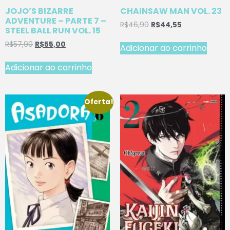
JOJO’S BIZARRE
CHAINSAW MAN VOL. 23
ADVENTURE – PARTE 7 –
R$
46,90
R$
44,55
STEEL BALL RUN VOL. 15
R$
57,90
R$
55,00
Adicionar ao carrinho
Adicionar ao carrinho
Oferta!