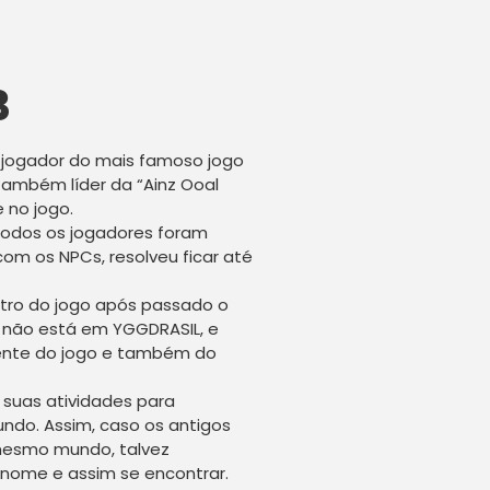
3
jogador do mais famoso jogo
também líder da “Ainz Ooal
 no jogo.
todos os jogadores foram
m os NPCs, resolveu ficar até
tro do jogo após passado o
não está em YGGDRASIL, e
ente do jogo e também do
suas atividades para
do. Assim, caso os antigos
mesmo mundo, talvez
nome e assim se encontrar.