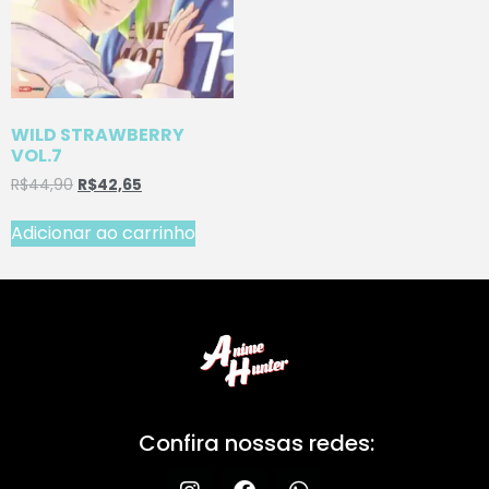
WILD STRAWBERRY
VOL.7
R$
44,90
R$
42,65
Adicionar ao carrinho
Confira nossas redes: