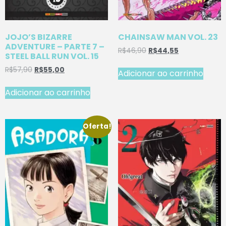
JOJO’S BIZARRE
CHAINSAW MAN VOL. 23
ADVENTURE – PARTE 7 –
R$
46,90
R$
44,55
STEEL BALL RUN VOL. 15
R$
57,90
R$
55,00
Adicionar ao carrinho
Adicionar ao carrinho
Oferta!