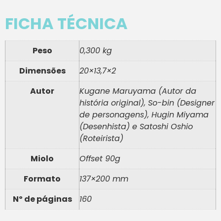
FICHA TÉCNICA
Peso
0,300 kg
Dimensões
20×13,7×2
Autor
Kugane Maruyama (Autor da
história original), So-bin (Designer
de personagens), Hugin Miyama
(Desenhista) e Satoshi Oshio
(Roteirista)
Miolo
Offset 90g
Formato
137×200 mm
Nº de páginas
160