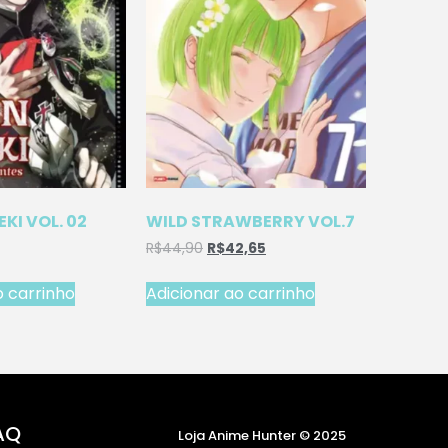
EKI VOL. 02
WILD STRAWBERRY VOL.7
R$
44,90
R$
42,65
o carrinho
Adicionar ao carrinho
AQ
Loja Anime Hunter © 2025