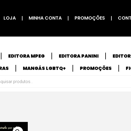
LOJA
MINHA CONTA
PROMOÇÕES
CON
EDITORA MPEG
EDITORA PANINI
EDITO
RAS
MANGÁS LGBTQ+
PROMOÇÕES
F