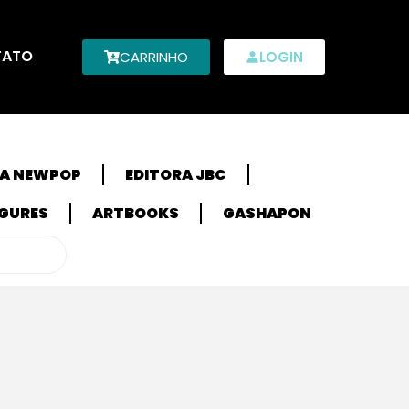
TATO
CARRINHO
LOGIN
RA NEWPOP
EDITORA JBC
IGURES
ARTBOOKS
GASHAPON