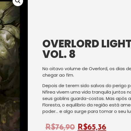
OVERLORD LIGH
VOL. 8
No oitavo volume de Overlord, os dias 
chegar ao fim.
Depois de terem sido salvos do perigo po
Nfirea vivem uma vida tranquila juntos n
seus goblins guarda-costas. Mas após a
Floresta, o equilíbrio da região está a
poder… e algo surge para tomar o seu lu
R$
76,90
R$
65,36