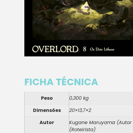
FICHA TÉCNICA
Peso
0,300 kg
Dimensões
20×13,7×2
Autor
Kugane Maruyama (Autor da
(Roteirista)