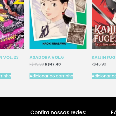
 VOL. 23
ASADORA VOL.6
KAIJIN FUG
R$
49,90
R$
47,40
R$
46,90
rrinho
Adicionar ao carrinho
Adicionar a
Confira nossas redes:
F