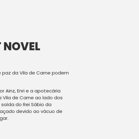
T NOVEL
de paz da Vila de Carne podem
r Ainz, Enri e a apotecária
a Vila de Carne ao lado dos
 saída do Rei Sábio da
meaçado devido ao vácuo de
gar.