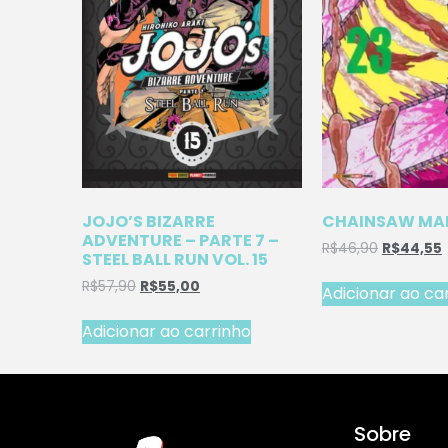
JOJO’S BIZARRE
CHAINSAW MAN
ADVENTURE – PARTE 7 –
R$
46,90
R$
44,55
STEEL BALL RUN VOL. 15
R$
57,90
R$
55,00
Adicionar ao ca
Adicionar ao carrinho
Sobre