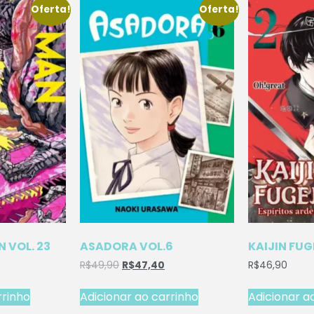
Oferta!
Oferta!
 VOL. 23
ASADORA VOL.6
KAIJIN FUG
R$
49,90
R$
47,40
R$
46,90
rrinho
Adicionar ao carrinho
Adicionar a