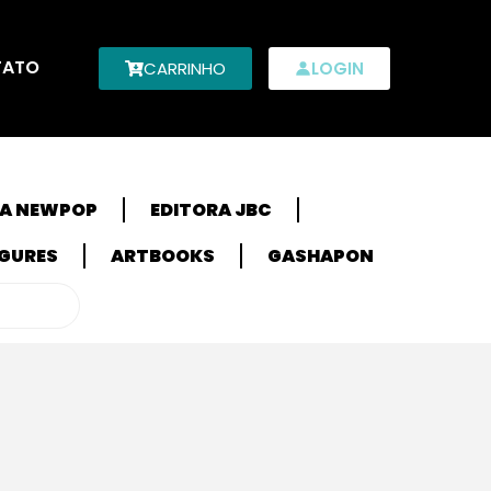
TATO
CARRINHO
LOGIN
RA NEWPOP
EDITORA JBC
IGURES
ARTBOOKS
GASHAPON