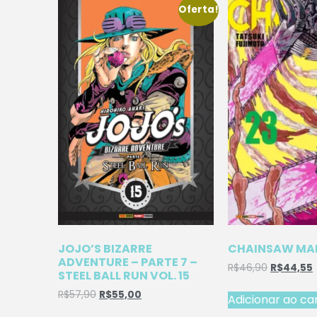
Oferta!
JOJO’S BIZARRE
CHAINSAW MAN
ADVENTURE – PARTE 7 –
R$
46,90
R$
44,55
STEEL BALL RUN VOL. 15
R$
57,90
R$
55,00
Adicionar ao ca