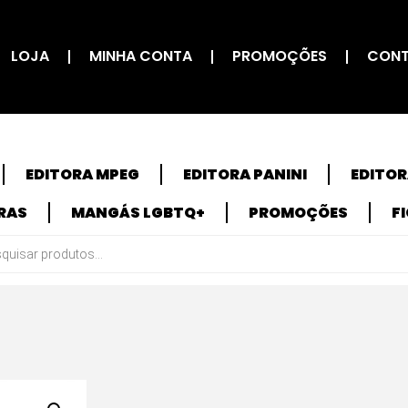
LOJA
MINHA CONTA
PROMOÇÕES
CON
EDITORA MPEG
EDITORA PANINI
EDITO
RAS
MANGÁS LGBTQ+
PROMOÇÕES
F