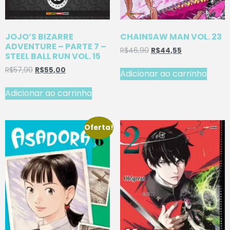
JOJO’S BIZARRE
CHAINSAW MAN VOL. 23
ADVENTURE – PARTE 7 –
R$
46,90
R$
44,55
STEEL BALL RUN VOL. 15
R$
57,90
R$
55,00
Adicionar ao carrinho
Adicionar ao carrinho
Oferta!