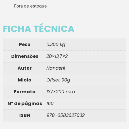
Fora de estoque
FICHA TÉCNICA
Peso
0,300 kg
Dimensões
20×13,7×2
Autor
Nanashi
Miolo
Offset 90g
Formato
137×200 mm
Nº de páginas
160
ISBN
978-6583627032