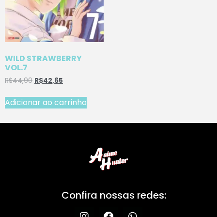
WILD STRAWBERRY
VOL.7
R$
44,90
R$
42,65
Adicionar ao carrinho
Confira nossas redes: