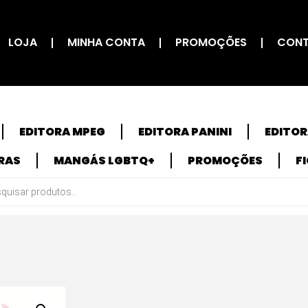
LOJA
MINHA CONTA
PROMOÇÕES
CON
EDITORA MPEG
EDITORA PANINI
EDITO
RAS
MANGÁS LGBTQ+
PROMOÇÕES
F