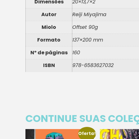
Dimensões
20×13,7×2
Autor
Reiji Miyajima
Miolo
Offset 90g
Formato
137×200 mm
Nº de páginas
160
ISBN
978-6583627032
CONTINUE SUAS COLE
Oferta!