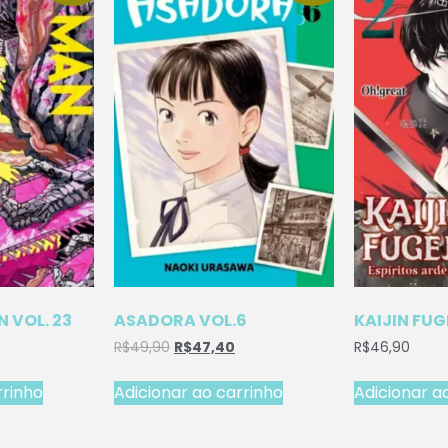
 VOL. 23
ASADORA VOL.6
KAIJIN FUG
R$
49,90
R$
47,40
R$
46,90
rrinho
Adicionar ao carrinho
Adicionar a