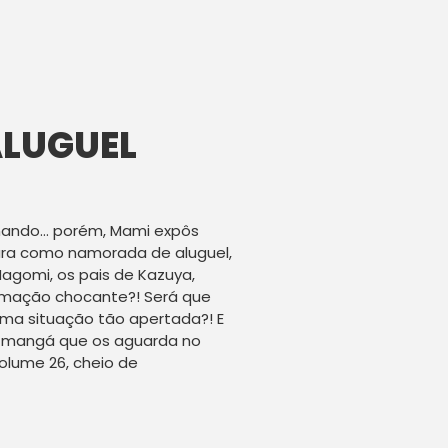
LUGUEL
nando… porém, Mami expôs
ara como namorada de aluguel,
gomi, os pais de Kazuya,
formação chocante?! Será que
uma situação tão apertada?! E
se mangá que os aguarda no
volume 26, cheio de