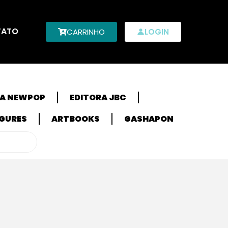
TATO
CARRINHO
LOGIN
RA NEWPOP
EDITORA JBC
IGURES
ARTBOOKS
GASHAPON