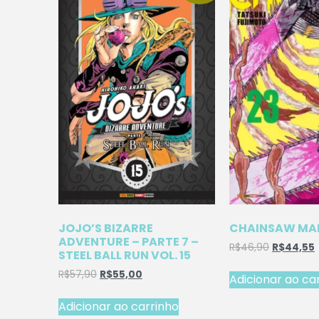
JOJO’S BIZARRE
CHAINSAW MAN
ADVENTURE – PARTE 7 –
R$
46,90
R$
44,55
STEEL BALL RUN VOL. 15
R$
57,90
R$
55,00
Adicionar ao ca
Adicionar ao carrinho