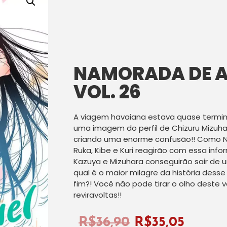
NAMORADA DE A
VOL. 26
A viagem havaiana estava quase termi
uma imagem do perfil de Chizuru Mizuh
criando uma enorme confusão!! Como Na
Ruka, Kibe e Kuri reagirão com essa in
Kazuya e Mizuhara conseguirão sair de 
qual é o maior milagre da história des
fim?! Você não pode tirar o olho deste 
reviravoltas!!
R$
36,90
R$
35,05