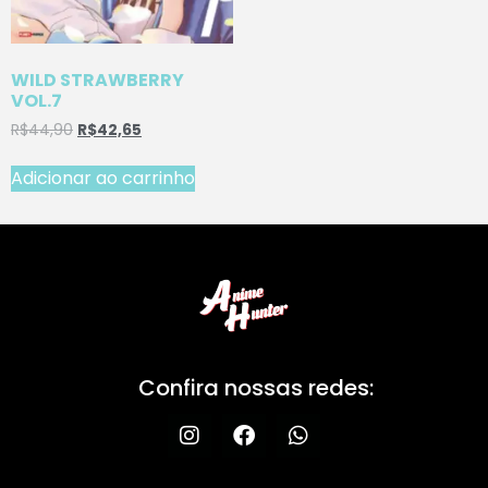
WILD STRAWBERRY
VOL.7
R$
44,90
R$
42,65
Adicionar ao carrinho
Confira nossas redes: