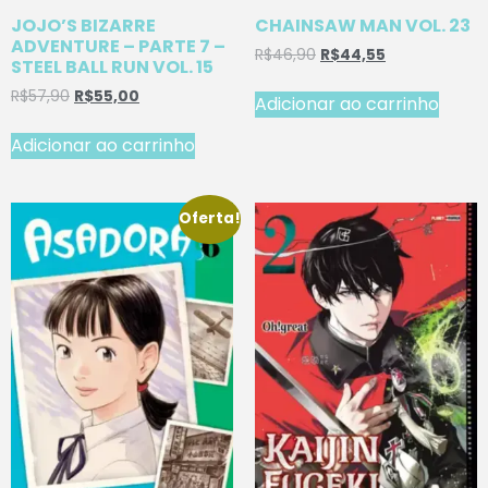
JOJO’S BIZARRE
CHAINSAW MAN VOL. 23
ADVENTURE – PARTE 7 –
R$
46,90
R$
44,55
STEEL BALL RUN VOL. 15
R$
57,90
R$
55,00
Adicionar ao carrinho
Adicionar ao carrinho
Oferta!