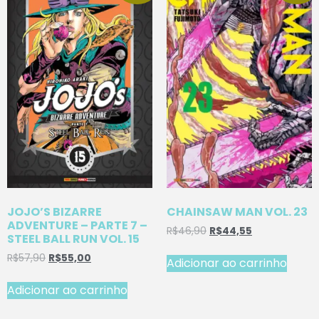
JOJO’S BIZARRE
CHAINSAW MAN VOL. 23
ADVENTURE – PARTE 7 –
R$
46,90
R$
44,55
STEEL BALL RUN VOL. 15
R$
57,90
R$
55,00
Adicionar ao carrinho
Adicionar ao carrinho