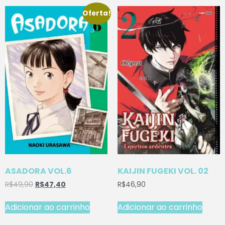
Oferta!
ASADORA VOL.6
KAIJIN FUGEKI VOL. 02
R$
49,90
R$
47,40
R$
46,90
Adicionar ao carrinho
Adicionar ao carrinho