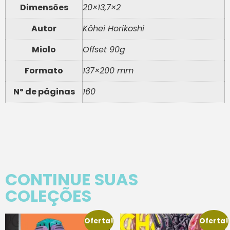
Dimensões
20×13,7×2
Autor
Kôhei Horikoshi
Miolo
Offset 90g
Formato
137×200 mm
Nº de páginas
160
CONTINUE SUAS
COLEÇÕES
Oferta!
Oferta!