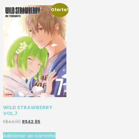
Oferta!
WILD STRAWBERRY
VOL.7
R$
44,90
R$
42,65
Adicionar ao carrinho