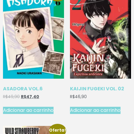
ASADORA VOL.6
KAIJIN FUGEKI VOL. 02
R$
49,90
R$
47,40
R$
46,90
Adicionar ao carrinho
Adicionar ao carrinho
Oferta!