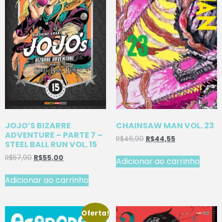
JOJO’S BIZARRE
CHAINSAW MAN VOL. 23
ADVENTURE – PARTE 7 –
R$
46,90
R$
44,55
STEEL BALL RUN VOL. 15
R$
57,90
R$
55,00
Adicionar ao carrinho
Adicionar ao carrinho
Oferta!