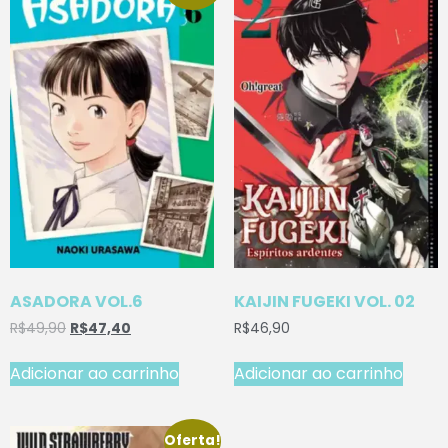
ASADORA VOL.6
KAIJIN FUGEKI VOL. 02
R$
49,90
R$
47,40
R$
46,90
Adicionar ao carrinho
Adicionar ao carrinho
Oferta!