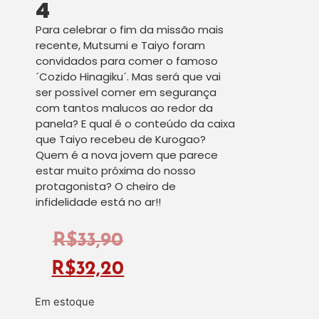
4
Para celebrar o fim da missão mais
recente, Mutsumi e Taiyo foram
convidados para comer o famoso
´Cozido Hinagiku´. Mas será que vai
ser possível comer em segurança
com tantos malucos ao redor da
panela? E qual é o conteúdo da caixa
que Taiyo recebeu de Kurogao?
Quem é a nova jovem que parece
estar muito próxima do nosso
protagonista? O cheiro de
infidelidade está no ar!!
R$
33,90
R$
32,20
Em estoque