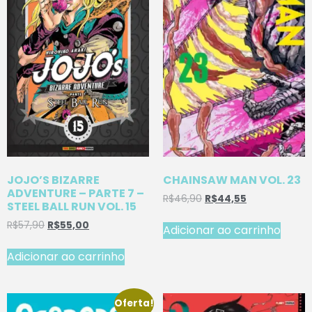
JOJO’S BIZARRE
CHAINSAW MAN VOL. 23
ADVENTURE – PARTE 7 –
R$
46,90
R$
44,55
STEEL BALL RUN VOL. 15
R$
57,90
R$
55,00
Adicionar ao carrinho
Adicionar ao carrinho
Oferta!