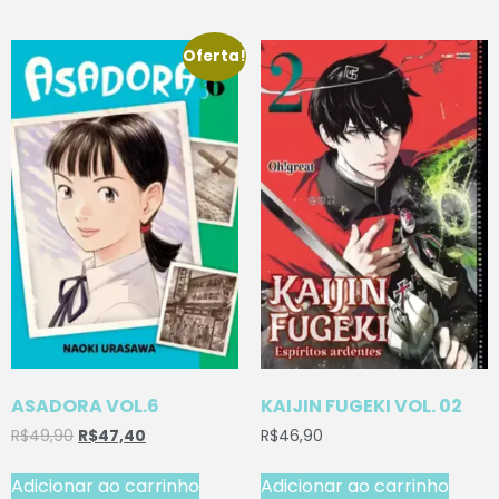
Oferta!
ASADORA VOL.6
KAIJIN FUGEKI VOL. 02
R$
49,90
R$
47,40
R$
46,90
Adicionar ao carrinho
Adicionar ao carrinho