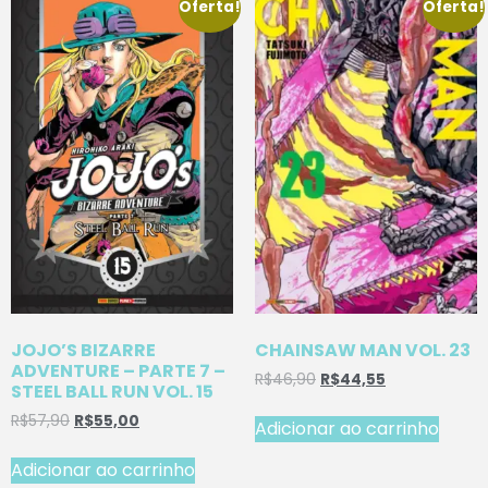
Oferta!
Oferta!
JOJO’S BIZARRE
CHAINSAW MAN VOL. 23
ADVENTURE – PARTE 7 –
R$
46,90
R$
44,55
STEEL BALL RUN VOL. 15
R$
57,90
R$
55,00
Adicionar ao carrinho
Adicionar ao carrinho