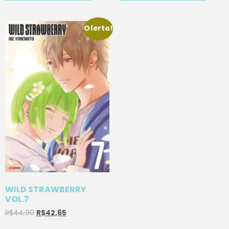
Oferta!
WILD STRAWBERRY
VOL.7
R$
44,90
R$
42,65