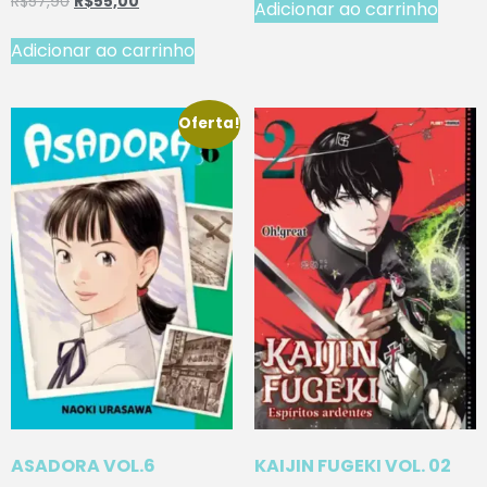
R$
57,90
R$
55,00
Adicionar ao carrinho
Adicionar ao carrinho
Oferta!
ASADORA VOL.6
KAIJIN FUGEKI VOL. 02