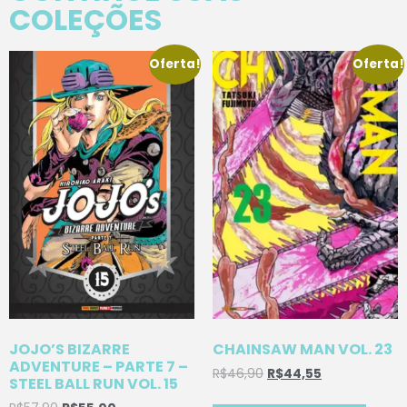
COLEÇÕES
Oferta!
Oferta!
JOJO’S BIZARRE
CHAINSAW MAN VOL. 23
ADVENTURE – PARTE 7 –
R$
46,90
R$
44,55
STEEL BALL RUN VOL. 15