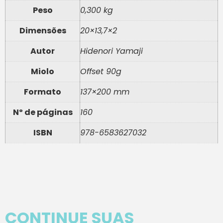
Peso
0,300 kg
Dimensões
20×13,7×2
Autor
Hidenori Yamaji
Miolo
Offset 90g
Formato
137×200 mm
Nº de páginas
160
ISBN
978-6583627032
CONTINUE SUAS