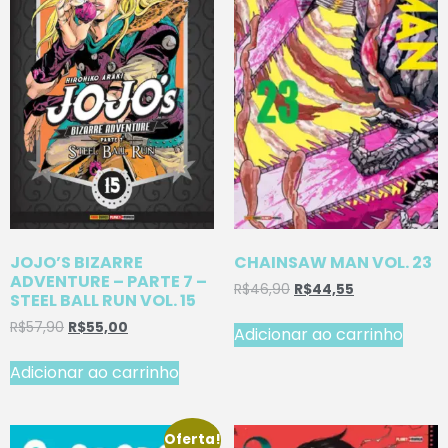
JOJO’S BIZARRE
CHAINSAW MAN VOL. 23
ADVENTURE – PARTE 7 –
R$
46,90
R$
44,55
STEEL BALL RUN VOL. 15
R$
57,90
R$
55,00
Adicionar ao carrinho
Adicionar ao carrinho
Oferta!