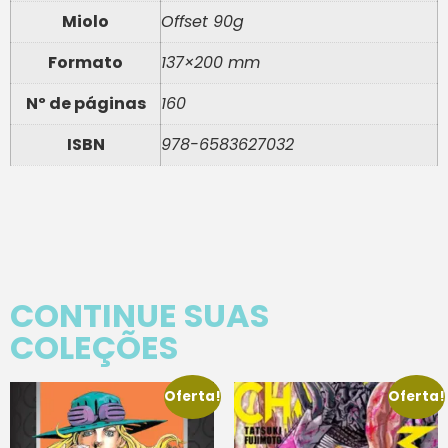
Miolo
Offset 90g
Formato
137×200 mm
Nº de páginas
160
ISBN
978-6583627032
CONTINUE SUAS
COLEÇÕES
Oferta!
Oferta!