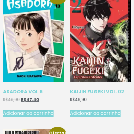
ASADORA VOL.6
KAIJIN FUGEKI VOL. 02
R$
49,90
R$
47,40
R$
46,90
Adicionar ao carrinho
Adicionar ao carrinho
Oferta!