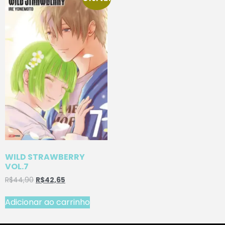
WILD STRAWBERRY
VOL.7
R$
44,90
R$
42,65
Adicionar ao carrinho