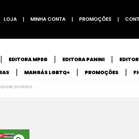
LOJA
MINHA CONTA
PROMOÇÕES
CON
EDITORA MPEG
EDITORA PANINI
EDITO
RAS
MANGÁS LGBTQ+
PROMOÇÕES
F