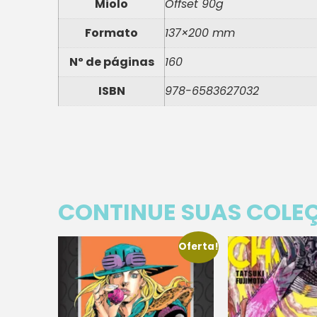
Miolo
Offset 90g
Formato
137×200 mm
Nº de páginas
160
ISBN
978-6583627032
CONTINUE SUAS COLE
Oferta!