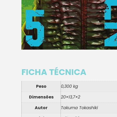
FICHA TÉCNICA
Peso
0,300 kg
Dimensões
20×13,7×2
Autor
Takuma Tokashiki