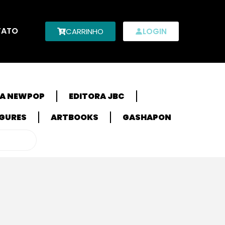
TATO
CARRINHO
LOGIN
RA NEWPOP
EDITORA JBC
IGURES
ARTBOOKS
GASHAPON