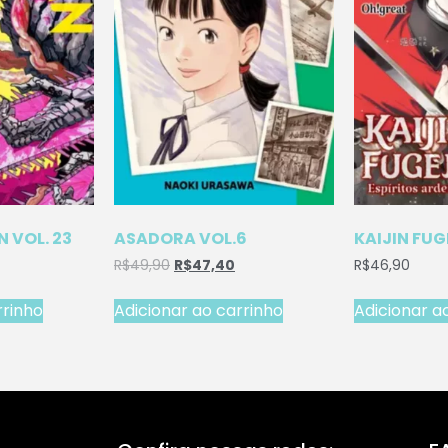
 VOL. 23
ASADORA VOL.6
KAIJIN FUG
R$
49,90
R$
47,40
R$
46,90
rrinho
Adicionar ao carrinho
Adicionar a