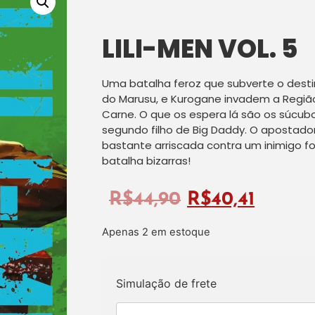
LILI-MEN VOL. 5
Uma batalha feroz que subverte o desti
do Marusu, e Kurogane invadem a Regi
Carne. O que os espera lá são os súcub
segundo filho de Big Daddy. O apostad
bastante arriscada contra um inimigo f
batalha bizarras!
R$
44,90
R$
40,41
Apenas 2 em estoque
Simulação de frete