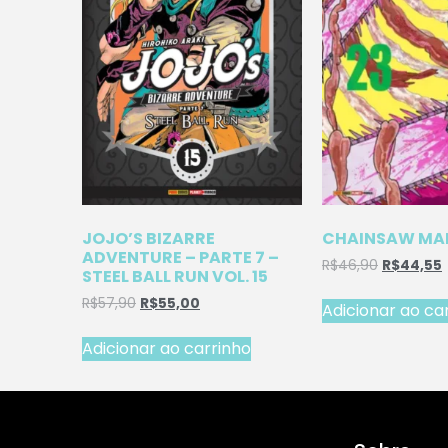
JOJO’S BIZARRE
CHAINSAW MAN
ADVENTURE – PARTE 7 –
R$
46,90
R$
44,55
STEEL BALL RUN VOL. 15
R$
57,90
R$
55,00
Adicionar ao ca
Adicionar ao carrinho