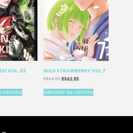
EKI VOL. 02
WILD STRAWBERRY VOL.7
R$
44,90
R$
42,65
o carrinho
Adicionar ao carrinho